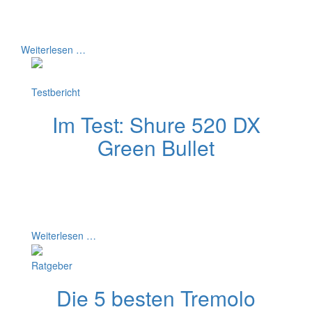
sind als normal. Sie klingen dadurch besonders reizvoll.
In diesem Artikel erfährst du was Low-Harps sind,
welche es gibt und wie du sie einsetzt.
Weiterlesen …
Testbericht
Im Test: Shure 520 DX
Green Bullet
In diesem Test des Shure 520DX findest du heraus, wie
gut das Mikrofon wirklich ist. Welche Nachteile es im
Vergleich mit anderen Mikros hat. Und ob es für dich gut
geeignet ist.
Weiterlesen …
Ratgeber
Die 5 besten Tremolo