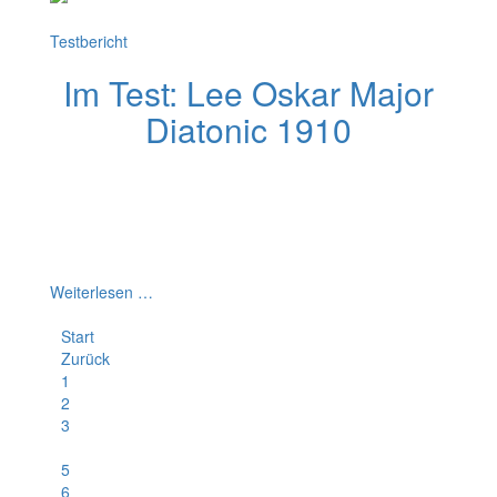
Testbericht
Im Test: Lee Oskar Major
Diatonic 1910
Die Lee Oskar Major Diatonic wird in diesem Review
gründlich getestet. Im Test erfährst du, ob die Lee Oskar
Major Diatonic für Blues und Rock geeignet ist. Und du
erfährst welche Stärken und Schwächen sie hat. Finde
jetzt mehr heraus.
Weiterlesen …
Start
Zurück
1
2
3
4
5
6