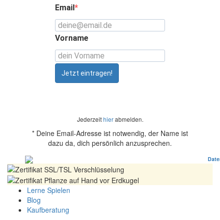
Email
Vorname
Jetzt eintragen!
Jederzeit
hier
abmelden.
* Deine Email-Adresse ist notwendig, der Name ist
dazu da, dich persönlich anzusprechen.
100% sicher
: Garantiert nach strengem EU-
Date
Lerne Spielen
Blog
Kaufberatung