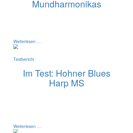
Mundharmonikas
Tremolo Mundharmonikas erfreuen sich noch immer
einer großen Beliebtheit. Ihr voller Klang erinnert an ein
Akkordeon. Welche Tremolos die besten sind, erfährst
du in diesem Artikel.
Weiterlesen …
Testbericht
Im Test: Hohner Blues
Harp MS
Die Hohner Blues Harp MS im Test ist eine der
beliebtesten Mundharmonikas mit Holz-Körper. Im
Review wird die Blues Harp auf ihre Stärken und
Schwächen getestet. Erfahre jetzt mehr im Blues Harp
Test.
Weiterlesen …