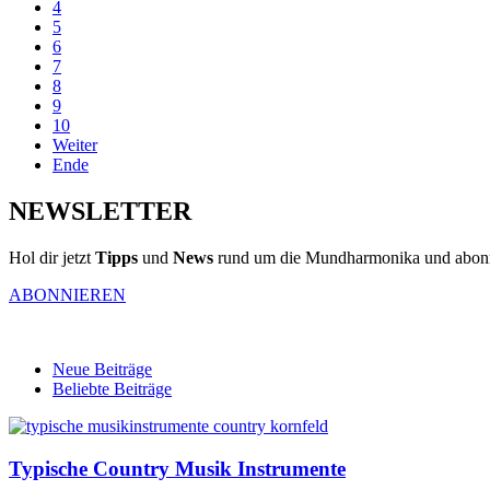
4
5
6
7
8
9
10
Weiter
Ende
NEWSLETTER
Hol dir jetzt
Tipps
und
News
rund um die Mundharmonika und abonni
ABONNIEREN
Neue Beiträge
Beliebte Beiträge
Typische Country Musik Instrumente