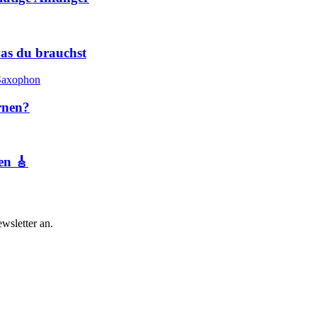
as du brauchst
rnen?
en 🎸
sletter an.