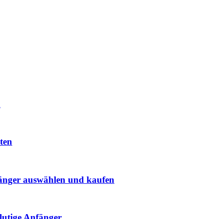
n
ten
änger auswählen und kaufen
blutige Anfänger