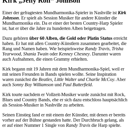
Kirk „Jelly Roll“ Johnson
Einer der gefragtesten Mundharmonika-Spieler in Nashville ist
Kirk
Johnson
. Er spielt als Session Musiker für andere Künstler die
Mundharmonika ein. Da er einer der besten Country-Harp Spieler
ist, hat er über die Jahre zu hunderten Alben beigetragen.
Dazu gehören
über 60 Alben, die Gold oder Platin Status
erreicht
haben. Er hat mit allen Country-Künstlern zusammen gearbeitet, die
Rang und Namen haben. Wie beispielsweise
Randy Travis
,
Trisha
Yearwood
,
Shania Twain
oder
Kenney Chesney
. Darunter waren
auch Aufnahmen, die einen Grammy erhielten.
Kirk begann mit 19 Jahren mit dem Mundharmonika-Spiel, weil er
mit seinen Freunden in Bands spielen wollte. Seine Inspiration
waren zunächst die
Beatles, Little Walter und Charlie McCoy
. Aber
auch
Sonny Boy Williamson
und
Paul Butterfield
.
Kirk tourte nachdem er Vollzeit-Musiker wurde zunächst mit Rock,
Blues und Country Bands, ehe er sich dazu entschloss hauptsächlich
als Session-Musiker in Nashville zu arbeiten.
Seinen Einstieg fand er mit einem der Künstler, mit denen er bereits
vorher auf der Bühne gestanden hatte. Der Durchbruch gelang, als
er auf einer Nummer 1 Single von
Randy Travis
die Harp spielte.