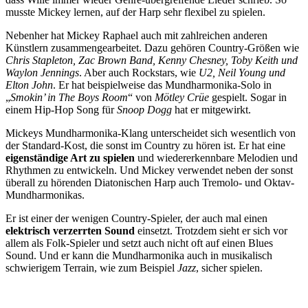
musste Mickey lernen, auf der Harp sehr flexibel zu spielen.
Nebenher hat Mickey Raphael auch mit zahlreichen anderen
Künstlern zusammengearbeitet. Dazu gehören Country-Größen wie
Chris Stapleton, Zac Brown Band, Kenny Chesney, Toby Keith und
Waylon Jennings
. Aber auch Rockstars, wie
U2, Neil Young und
Elton John
. Er hat beispielweise das Mundharmonika-Solo in
„
Smokin’ in The Boys Room
“ von
Mötley Crüe
gespielt. Sogar in
einem Hip-Hop Song für
Snoop Dogg
hat er mitgewirkt.
Mickeys Mundharmonika-Klang unterscheidet sich wesentlich von
der Standard-Kost, die sonst im Country zu hören ist. Er hat eine
eigenständige Art zu spielen
und wiedererkennbare Melodien und
Rhythmen zu entwickeln. Und Mickey verwendet neben der sonst
überall zu hörenden Diatonischen Harp auch Tremolo- und Oktav-
Mundharmonikas.
Er ist einer der wenigen Country-Spieler, der auch mal einen
elektrisch verzerrten Sound
einsetzt. Trotzdem sieht er sich vor
allem als Folk-Spieler und setzt auch nicht oft auf einen Blues
Sound. Und er kann die Mundharmonika auch in musikalisch
schwierigem Terrain, wie zum Beispiel
Jazz
, sicher spielen.