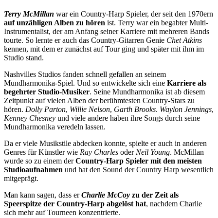
Terry McMillan
war ein Country-Harp Spieler, der seit den 1970ern
auf unzähligen Alben zu hören
ist. Terry war ein begabter Multi-
Instrumentalist, der am Anfang seiner Karriere mit mehreren Bands
tourte. So lernte er auch das Country-Gitarren Genie
Chet Atkins
kennen, mit dem er zunächst auf Tour ging und später mit ihm im
Studio stand.
Nashvilles Studios fanden schnell gefallen an seinem
Mundharmonika-Spiel. Und so entwickelte sich eine
Karriere als
begehrter Studio-Musiker
. Seine Mundharmonika ist ab diesem
Zeitpunkt auf vielen Alben der berühmtesten Country-Stars zu
hören.
Dolly Parton
,
Willie Nelson
,
Garth Brooks
.
Waylon Jennings
,
Kenney Chesney
und viele andere haben ihre Songs durch seine
Mundharmonika veredeln lassen.
Da er viele Musikstile abdecken konnte, spielte er auch in anderen
Genres für Künstler wie
Ray Charles
oder
Neil Young
. McMillan
wurde so zu einem der
Country-Harp Spieler mit den meisten
Studioaufnahmen
und hat den Sound der Country Harp wesentlich
mitgeprägt.
Man kann sagen, dass er
Charlie McCoy
zu der Zeit als
Speerspitze der Country-Harp abgelöst hat
, nachdem Charlie
sich mehr auf Tourneen konzentrierte.