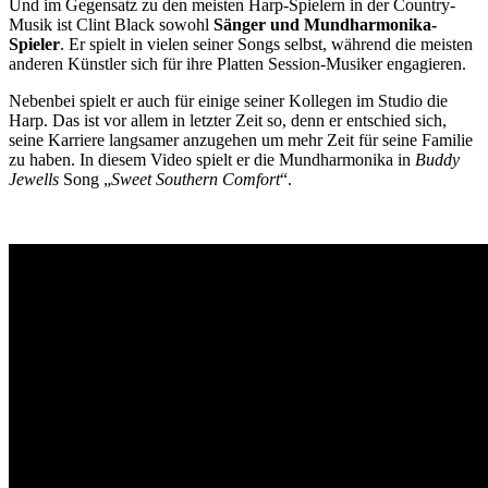
Und im Gegensatz zu den meisten Harp-Spielern in der Country-
Musik ist Clint Black sowohl
Sänger und Mundharmonika-
Spieler
. Er spielt in vielen seiner Songs selbst, während die meisten
anderen Künstler sich für ihre Platten Session-Musiker engagieren.
Nebenbei spielt er auch für einige seiner Kollegen im Studio die
Harp. Das ist vor allem in letzter Zeit so, denn er entschied sich,
seine Karriere langsamer anzugehen um mehr Zeit für seine Familie
zu haben. In diesem Video spielt er die Mundharmonika in
Buddy
Jewells
Song „
Sweet Southern Comfort
“.