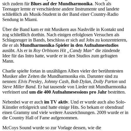
sich zudem für
Blues auf der Mundharmonika
. Noch als
Teenager lernte er verschiedene andere Instrumente und landete
schließlich als Musik-Student in der Band einer Country-Radio
Sendung in Miami.
Über die Band kam er mit Musikern aus Nashville in Kontakt und
zog schließlich dorthin. Nach einigen erfolglosen Versuchen als
Schlagzeuger in Bands, beschloss er sich auf Jobs zu konzentrieren,
die er als
Mundharmonika-Spieler in den Aufnahmestudios
ausübt. Als er in
Roy Orbisons Hit „Candy Man“
die zündende
Idee für das Intro hatte, wurde er in den Studios zum gefragten
Mann.
Charlie spielte fortan in unzähligen Alben vieler der berühmtesten
Musiker aller Zeiten die Mundharmonika ein. Darunter sind zu
nennen:
Elvis Presley
,
Johnny Cash
,
Bob Dylan
,
Dolly Parton
und
Steve Miller Band
. Er hat tausende von Lieder mit Mundharmonika
verfeinert und
um die 400 Aufnahmesessions pro Jahr
bestritten.
Nebenbei war er auch
im TV aktiv
. Und er wurde auch also Solo-
Künstler erfolgreich und hatte einige Hits. So bekam er obendrauf
einen Grammy und viele weitere Auszeichnungen. 2009 wurde er in
die Country Hall of Fame aufgenommen.
McCoys Sound wurde so zur Vorlage dessen, wie die