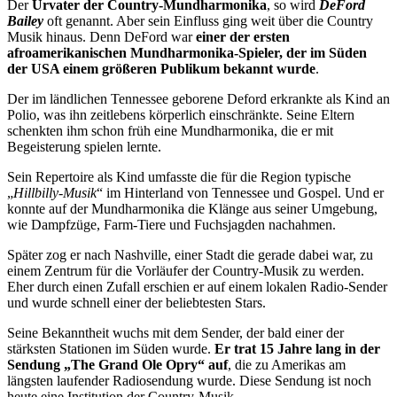
Der
Urvater der Country-Mundharmonika
, so wird
DeFord
Bailey
oft genannt. Aber sein Einfluss ging weit über die Country
Musik hinaus. Denn DeFord war
einer der ersten
afroamerikanischen Mundharmonika-Spieler, der im Süden
der USA einem größeren Publikum bekannt wurde
.
Der im ländlichen Tennessee geborene Deford erkrankte als Kind an
Polio, was ihn zeitlebens körperlich einschränkte. Seine Eltern
schenkten ihm schon früh eine Mundharmonika, die er mit
Begeisterung spielen lernte.
Sein Repertoire als Kind umfasste die für die Region typische
„
Hillbilly-Musik
“ im Hinterland von Tennessee und Gospel. Und er
konnte auf der Mundharmonika die Klänge aus seiner Umgebung,
wie Dampfzüge, Farm-Tiere und Fuchsjagden nachahmen.
Später zog er nach Nashville, einer Stadt die gerade dabei war, zu
einem Zentrum für die Vorläufer der Country-Musik zu werden.
Eher durch einen Zufall erschien er auf einem lokalen Radio-Sender
und wurde schnell einer der beliebtesten Stars.
Seine Bekanntheit wuchs mit dem Sender, der bald einer der
stärksten Stationen im Süden wurde.
Er trat 15 Jahre lang in der
Sendung „The Grand Ole Opry“ auf
, die zu Amerikas am
längsten laufender Radiosendung wurde. Diese Sendung ist noch
heute eine Institution der Country-Musik.