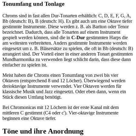
Tonumfang und Tonlage
Chroms sind in fast allen Dur-Tonarten erhältlich: C, D, E, F, G, A,
Bb (deutsch: B), B (deutsch: H). Es gibt auch um eine Oktave tiefer
gestimmte Instrumente. Diese werden z. B. als Bariton oder Tenor
bezeichnet. Dadurch, dass alle Tonarten auf einem Instrument
gespielt werden können, sind die in
C-Dur
gestimmten Harps die
am weitesten verbreiteten. Anders gestimmte Instrumente werden
eingesetzt um z. B. Bläsersätze zu spielen, die oft in Bb (deutsch: B)
arrangiert sind. Der Vorteil einer in einer anderen Tonart gestimmten
Mundharmonika zu verwenden liegt schlicht darin, dass diese dann
einfacher zu spielen ist.
Meist haben die Chroms einen Tonumfang von zwei bis vier
Oktaven (entsprechend 8 und 12 Löcher). Überwiegend werden
dreioktavige Instrumente verwendet. Vier Oktaven werden für
klassische Musik und Jazz eingesetzt. Oder eben dann, wenn ein
Stück diesen Umfang benötigt.
Bei Chromonicas mit 12 Löchern ist der erste Kanal mit dem
mittleren C gestimmt (C4 oder c'). Vier-oktavige Instrumente
beginnen eine Oktave tiefer.
Töne und ihre Anordnung