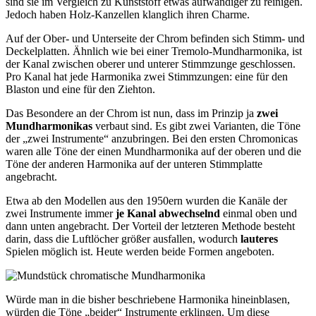
sind sie im Vergleich zu Kunststoff etwas aufwändiger zu reinigen.
Jedoch haben Holz-Kanzellen klanglich ihren Charme.
Auf der Ober- und Unterseite der Chrom befinden sich Stimm- und
Deckelplatten. Ähnlich wie bei einer Tremolo-Mundharmonika, ist
der Kanal zwischen oberer und unterer Stimmzunge geschlossen.
Pro Kanal hat jede Harmonika zwei Stimmzungen: eine für den
Blaston und eine für den Ziehton.
Das Besondere an der Chrom ist nun, dass im Prinzip ja
zwei
Mundharmonikas
verbaut sind. Es gibt zwei Varianten, die Töne
der „zwei Instrumente“ anzubringen. Bei den ersten Chromonicas
waren alle Töne der einen Mundharmonika auf der oberen und die
Töne der anderen Harmonika auf der unteren Stimmplatte
angebracht.
Etwa ab den Modellen aus den 1950ern wurden die Kanäle der
zwei Instrumente immer
je Kanal abwechselnd
einmal oben und
dann unten angebracht. Der Vorteil der letzteren Methode besteht
darin, dass die Luftlöcher größer ausfallen, wodurch
lauteres
Spielen möglich ist. Heute werden beide Formen angeboten.
Würde man in die bisher beschriebene Harmonika hineinblasen,
würden die Töne „beider“ Instrumente erklingen. Um diese