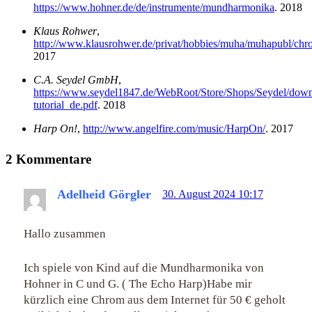
https://www.hohner.de/de/instrumente/mundharmonika
. 2018
Klaus Rohwer
,
http://www.klausrohwer.de/privat/hobbies/muha/muhapubl/chr
2017
C.A. Seydel GmbH
,
https://www.seydel1847.de/WebRoot/Store/Shops/Seydel/down
tutorial_de.pdf
. 2018
Harp On!
,
http://www.angelfire.com/music/HarpOn/
. 2017
2 Kommentare
Adelheid Görgler
30. August 2024 10:17
Hallo zusammen
Ich spiele von Kind auf die Mundharmonika von
Hohner in C und G. ( The Echo Harp)Habe mir
kürzlich eine Chrom aus dem Internet für 50 € geholt