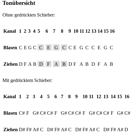
Tonübersicht
Ohne gedrückten Schieber:
Kanal
1
2
3
4
5
6
7
8
9
10
11
12
13
14
15
16
Blasen
C
E
G
C
C
E
G
C
C
E
G
C
C
E
G
C
Ziehen
D
F
A
B
D
F
A
B
D
F
A
B
D
F
A
B
Mit gedrücktem Schieber:
Kanal
1
2
3
4
5
6
7
8
9
10
11
12
13
14
15
16
Blasen
C#
F
G#
C#
C#
F
G#
C#
C#
F
G#
C#
C#
F
G#
C#
Ziehen
D#
F#
A#
C
D#
F#
A#
C
D#
F#
A#
C
D#
F#
A#
D