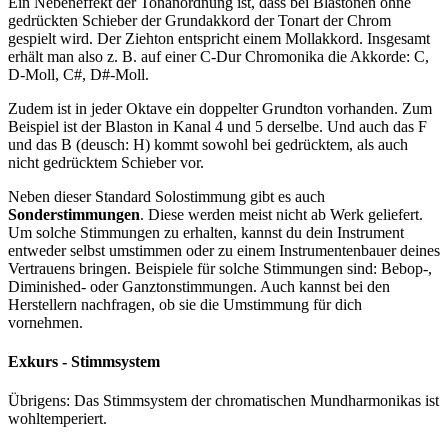
Ein Nebeneffekt der Tonanordnung ist, dass bei Blastönen ohne
gedrückten Schieber der Grundakkord der Tonart der Chrom
gespielt wird. Der Ziehton entspricht einem Mollakkord. Insgesamt
erhält man also z. B. auf einer C-Dur Chromonika die Akkorde: C,
D-Moll, C#, D#-Moll.
Zudem ist in jeder Oktave ein doppelter Grundton vorhanden. Zum
Beispiel ist der Blaston in Kanal 4 und 5 derselbe. Und auch das F
und das B (deusch: H) kommt sowohl bei gedrücktem, als auch
nicht gedrücktem Schieber vor.
Neben dieser Standard Solostimmung gibt es auch
Sonderstimmungen
. Diese werden meist nicht ab Werk geliefert.
Um solche Stimmungen zu erhalten, kannst du dein Instrument
entweder selbst umstimmen oder zu einem Instrumentenbauer deines
Vertrauens bringen. Beispiele für solche Stimmungen sind: Bebop-,
Diminished- oder Ganztonstimmungen. Auch kannst bei den
Herstellern nachfragen, ob sie die Umstimmung für dich
vornehmen.
Exkurs - Stimmsystem
Übrigens: Das Stimmsystem der chromatischen Mundharmonikas ist
wohltemperiert.