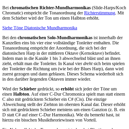
Bei
chromatischen Richter-Mundharmonikas
(Slide-Harps/Koch
Chromatic) entspricht die Tonanordnung der
Richterstimmung
. Mit
dem Schieber wird der Ton um einen Halbton erhöht.
Siehe Töne Diatonische Mundharmonika
Bei den
chromatischen Solo-Mundharmonikas
ist innerhalb der
Kanzellen eins bis vier eine vollständige Tonleiter enthalten. Die
Tonanordnung entspricht der Anordnung, die sich bei der
diatonischen Harp in der mittleren Oktave (Kernoktave) befindet.
Indem man in die Kanäle 1 bis 3 abwechselnd bläst und an ihnen
zieht, erhält man die Tonleiter. In Kanal vier
dreht
sich beim spielen
der Tonleiter die Richtung um (wie bei der Blues Harp), dann wird
zuerst gezogen und dann geblasen. Dieses Schema wiederholt sich
in den darüber liegenden Oktaven immer wieder.
Wird der
Schieber
gedrückt, so
erhöht
sich jeder der Töne um
einen
Halbton
. Auf einer C-Dur Chromonica spielt man statt einem
C also mit gedrücktem Schieber ein C# (Cis). Die einzige
Abweichung stellt der Ziehton im obersten Kanal dar. Dieser erhöht
sich mit gedrücktem Schieber meistens um einen Ganzton (z. B. ein
D statt C# auf einer C-Dur Harmonika). Wie du bemerkt hast, ist
hierzu ein bisschen Musiktheoriewissen von Vorteil.