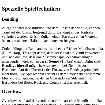
Spezielle Spieltechniken
Bending
Aufgrund ihrer Konstruktion und dem Einsatz der Ventile, können
Töne auf der Chrom
begrenzt
durch Bending in der Tonhöhe
verändert werden. Es ist möglich, einen Ton etwa einen Viertelton
bis maximal einen Halbton nach unten zu biegen.
Zudem klingt der Bend anders als bei einer Richter-Mundharmonika
(Blues Harp). Das liegt daran, dass der Kanal ein Ventil verwendet
und sich dadurch, dass das Zusammenspiel der Stimmzungen
unterbunden wird, ein
anderer Sound
(Timbre) ergibt. Dafür sind
Bendings
überall
möglich. Also sowohl bei Zieh- als auch
Blastönen. Auf der Chrom ist der Einsatz von Bends ja prinzipiell
nicht nötig. Die Spieltechnik erlaubt es dem Spieler aber bestimmte
Musikstile zu spielen, bei denen Glissando ein Stilelement ist.
Besonders bei Blues, Rock und Country ist dies essentiell.
Overdraws
Overdraws sind auf der ventilierten chromatischen Mundharmonika
nur in der
obersten Oktave
spielbar. Bei Instrumenten ohne Ventil