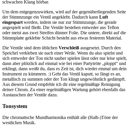
schwachen Klang hörbar.
Um dem entgegenzuwirken, wird auf der gegenüberliegenden Seite
der Stimmzunge ein Ventil angeklebt. Dadurch kann
Luft
eingespart
werden, indem sie nur zur Stimmzunge, die gerade
angespielt wird fließt. Die Ventile bestehen entweder aus Teflon
oder meist aus zwei Streifen dünner Folie. Die untere, direkt auf die
Stimmplatte geklebte Schicht besteht aus etwas festerem Material.
Die Ventile sind dem üblichen
Verschleiß
ausgesetzt. Durch den
Speichel verkleben sie nach einer Weile. Wenn du also spielst und
sich entweder der Ton nicht sauber spielen lässt oder nur leise spielt,
dann aber plötzlich auf einmal wie bei einer Partytröte „ploppt“ und
erklingt, dann weißt du, dass es Zeit ist, dich wieder einmal um dein
Instrument zu kümmern. :) Geht das Ventil kaputt, so fängt es an,
metallisch zu summen oder der Ton klingt ungewöhnlich gedämpft.
Aus diesem Grund empfehle ich dir eine regelmäßige Reinigung
deiner Chrom. Zu einer regelmäßigen Wartung gehört ebenfalls das
Austauschen der Ventile dazu.
Tonsystem
Die chromatische Mundharmonika enthält alle (Halb-)Töne der
westlichen Musik.