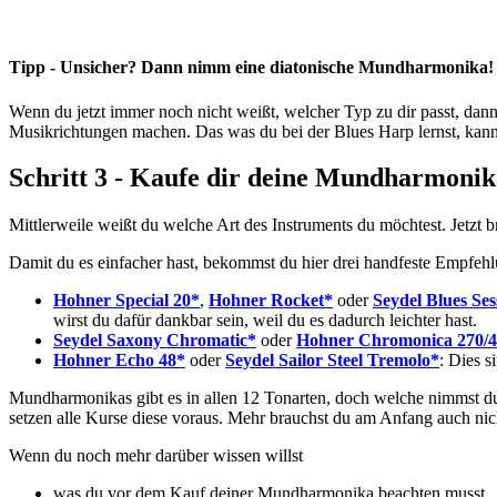
Tipp - Unsicher? Dann nimm eine diatonische Mundharmonika!
Wenn du jetzt immer noch nicht weißt, welcher Typ zu dir passt, dann 
Musikrichtungen machen. Das was du bei der Blues Harp lernst, kan
Schritt 3 - Kaufe dir deine Mundharmonik
Mittlerweile weißt du welche Art des Instruments du möchtest. Jetzt 
Damit du es einfacher hast, bekommst du hier drei handfeste Empfehl
Hohner Special 20*
,
Hohner Rocket*
oder
Seydel Blues Ses
wirst du dafür dankbar sein, weil du es dadurch leichter hast.
Seydel Saxony Chromatic*
oder
Hohner Chromonica 270/4
Hohner Echo 48*
oder
Seydel Sailor Steel Tremolo*
: Dies 
Mundharmonikas gibt es in allen 12 Tonarten, doch welche nimmst du 
setzen alle Kurse diese voraus. Mehr brauchst du am Anfang auch nic
Wenn du noch mehr darüber wissen willst
was du vor dem Kauf deiner Mundharmonika beachten musst