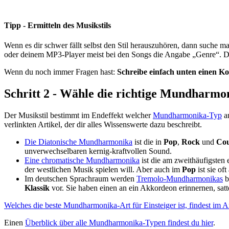
Tipp - Ermitteln des Musikstils
Wenn es dir schwer fällt selbst den Stil herauszuhören, dann suche 
oder deinem MP3-Player meist bei den Songs die Angabe „Genre“. 
Wenn du noch immer Fragen hast:
Schreibe einfach unten einen 
Schritt 2 - Wähle die richtige Mundharmo
Der Musikstil bestimmt im Endeffekt welcher
Mundharmonika­-Typ
am
verlinkten Artikel, der dir alles Wissenswerte dazu beschreibt.
Die Diatonische Mundharmonika
ist die in
Pop
,
Rock
und
Cou
unverwechselbaren kernig-kraftvollen Sound.
Eine chromatische Mundharmonika
ist die am zweithäufigsten 
der westlichen Musik spielen will. Aber auch im
Pop
ist sie of
Im deutschen Sprachraum werden
Tremolo-Mundharmonikas
b
Klassik
vor. Sie haben einen an ein Akkordeon erinnernen, sat
Welches die beste Mundharmonika-Art für Einsteiger ist, findest im 
Einen
Überblick über alle Mundharmonika-Typen findest du hier
.