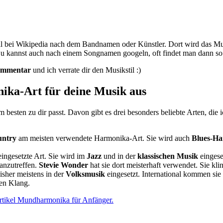
mal bei Wikipedia nach dem Bandnamen oder Künstler. Dort wird das Mu
Du kannst auch nach einem Songnamen googeln, oft findet man dann 
Kommentar
und ich verrate dir den Musikstil :)
nika-Art für deine Musik aus
 besten zu dir passt. Davon gibt es drei besonders beliebte Arten, die ic
ntry
am meisten verwendete Harmonika-Art. Sie wird auch
Blues-Ha
eingesetzte Art. Sie wird im
Jazz
und in der
klassischen Musik
eingese
t anzutreffen.
Stevie Wonder
hat sie dort meisterhaft verwendet. Sie kli
isher meistens in der
Volksmusik
eingesetzt. International kommen si
ten Klang.
Artikel Mundharmonika für Anfänger.