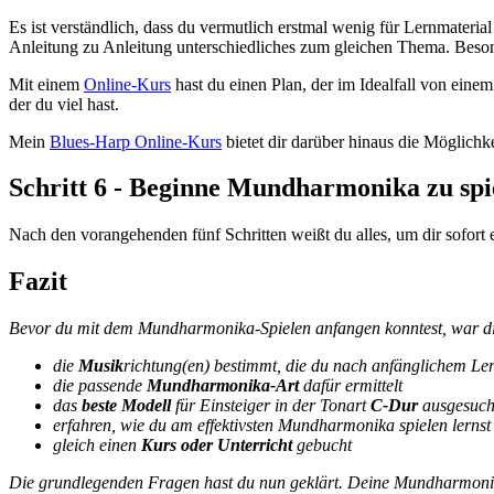
Es ist verständlich, dass du vermutlich erstmal wenig für Lernmateria
Anleitung zu Anleitung unterschiedliches zum gleichen Thema. Besonder
Mit einem
Online-Kurs
hast du einen Plan, der im Idealfall von einem 
der du viel hast.
Mein
Blues-Harp Online-Kurs
bietet dir darüber hinaus die Möglich
Schritt 6 - Beginne Mundharmonika zu spi
Nach den vorangehenden fünf Schritten weißt du alles, um dir sofort ei
Fazit
Bevor du mit dem Mundharmonika-Spielen anfangen konntest, war dir 
die
Musik
richtung(en) bestimmt, die du nach anfänglichem Ler
die passende
Mundharmonika-Art
dafür ermittelt
das
beste Modell
für Einsteiger in der Tonart
C-Dur
ausgesuch
erfahren, wie du am effektivsten Mundharmonika spielen lernst
gleich einen
Kurs oder Unterricht
gebucht
Die grundlegenden Fragen hast du nun geklärt. Deine Mundharmonika