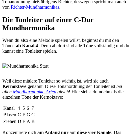
Tonanordnung hieß übrigens Richter, deswegen spricht man auch
von
Richter-Mundharmonikas
.
Die Tonleiter auf einer C-Dur
Mundharmonika
Wenn du also eine Melodie spielen willst, beginnst du mit den
Tönen
ab Kanal 4
. Denn ab dort sind alle Töne vollständig und du
kannst eine Tonleiter spielen.
Weil diese mittlere Tonleiter so wichtig ist, wird sie auch
Kernoktave
genannt. Diese Tonanordnung der Tonleiter ist
bei
allen
Mundharmonika­ Arten
gleich
! Hier siehst du nochmals die
einzelnen Töne der Kernoktave:
Kanal
4
5
6
7
Blasen
C
E
G
C
Ziehen
D
F
A
B
Konzentriere dich
am Anfang nur
auf
diese vier Kanäle
. Das