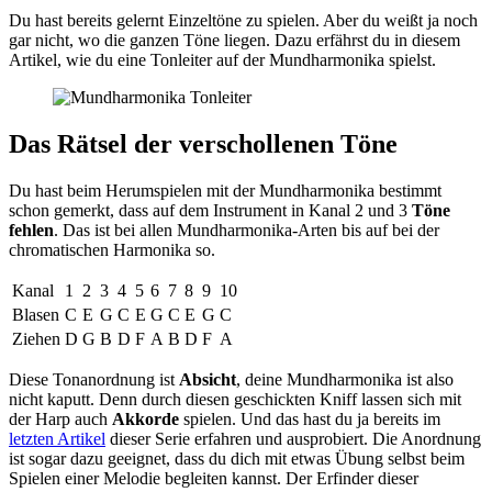
Du hast bereits gelernt Einzeltöne zu spielen. Aber du weißt ja noch
gar nicht, wo die ganzen Töne liegen. Dazu erfährst du in diesem
Artikel, wie du eine Tonleiter auf der Mundharmonika spielst.
Das Rätsel der verschollenen Töne
Du hast beim Herumspielen mit der Mundharmonika bestimmt
schon gemerkt, dass auf dem Instrument in Kanal 2 und 3
Töne
fehlen
. Das ist bei allen Mundharmonika-Arten bis auf bei der
chromatischen Harmonika so.
Kanal
1
2
3
4
5
6
7
8
9
10
Blasen
C
E
G
C
E
G
C
E
G
C
Ziehen
D
G
B
D
F
A
B
D
F
A
Diese Tonanordnung ist
Absicht
, deine Mundharmonika ist also
nicht kaputt. Denn durch diesen geschickten Kniff lassen sich mit
der Harp auch
Akkorde
spielen. Und das hast du ja bereits im
letzten Artikel
dieser Serie erfahren und ausprobiert. Die Anordnung
ist sogar dazu geeignet, dass du dich mit etwas Übung selbst beim
Spielen einer Melodie begleiten kannst. Der Erfinder dieser