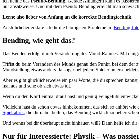
Ich nenne das
Pseudo-Bending
. Gerade Anfängern kann es passieren
nur ansatzweise. Und mit dem Pseudo-Bending erreicht man schwach
Lerne also lieber von Anfang an die korrekte Bendingtechnik.
Ausführlicher erkläre ich dir die häufigsten Probleme im
Bending-Inte
Bending, wie geht das?
Das Benden erfolgt durch Veränderung des Mund-Raumes. Mit einiger Ü
Triffst du beim Verändern des Munds genau den Punkt, bei dem der zu 
Mundstellung etwas anders. Ja sogar bei jedem Spieler unterscheidet s
Aber es gibt glücklicherweise ein paar Worte, die du sprechen kannst
mal aus und sehe ob sich etwas tut.
Wenn du den Kniff einmal drauf hast und genug Feingefühl entwickelt 
Vielleicht hast du schon etwas hinbekommen, das sich so anhört wie ei
Spielfabrik
, die dir dabei helfen, das Bending wirklich zu beherrschen
Und wenns bei dir überhaupt nicht hinhauen will? Dann helfe ich dir 
Nur für Interessierte: Physik – Was passi