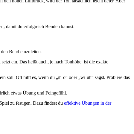
en hohen Luftdruck, wird der Ton tatsächlich leicht tiefer. Aber
n, damit du erfolgreich Benden kannst.
 den Bend einzuleiten.
etzt ein. Das heißt auch, je nach Tonhöhe, ist die exakte
 soll. Oft hilft es, wenn du „ih-o“ oder „wi-uh“ sagst. Probiere das
türlich etwas Übung und Feingefühl.
Spiel zu festigen. Dazu findest du
effektive Übungen in der