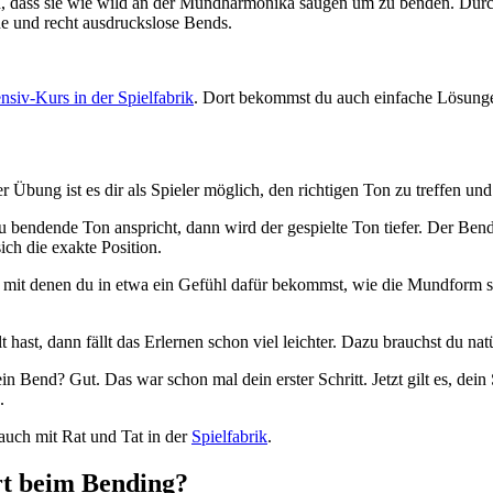
, dass sie wie wild an der Mundharmonika saugen um zu benden. Durch d
e und recht ausdruckslose Bends.
nsiv-Kurs in der Spielfabrik
. Dort bekommst du auch einfache Lösunge
bung ist es dir als Spieler möglich, den richtigen Ton zu treffen und
bendende Ton anspricht, dann wird der gespielte Ton tiefer. Der Bend s
ich die exakte Position.
, mit denen du in etwa ein Gefühl dafür bekommst, wie die Mundform sein
hast, dann fällt das Erlernen schon viel leichter. Dazu brauchst du na
n Bend? Gut. Das war schon mal dein erster Schritt. Jetzt gilt es, dein 
.
auch mit Rat und Tat in der
Spielfabrik
.
ert beim Bending?