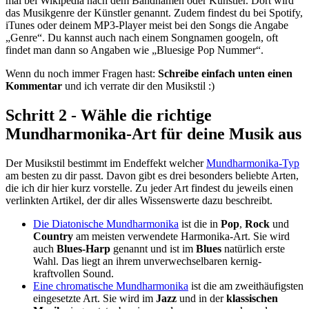
mal bei Wikipedia nach dem Bandnamen oder Künstler. Dort wird
das Musikgenre der Künstler genannt. Zudem findest du bei Spotify,
iTunes oder deinem MP3-Player meist bei den Songs die Angabe
„Genre“. Du kannst auch nach einem Songnamen googeln, oft
findet man dann so Angaben wie „Bluesige Pop Nummer“.
Wenn du noch immer Fragen hast:
Schreibe einfach unten einen
Kommentar
und ich verrate dir den Musikstil :)
Schritt 2 - Wähle die richtige
Mundharmonika-Art für deine Musik aus
Der Musikstil bestimmt im Endeffekt welcher
Mundharmonika­-Typ
am besten zu dir passt. Davon gibt es drei besonders beliebte Arten,
die ich dir hier kurz vorstelle. Zu jeder Art findest du jeweils einen
verlinkten Artikel, der dir alles Wissenswerte dazu beschreibt.
Die Diatonische Mundharmonika
ist die in
Pop
,
Rock
und
Country
am meisten verwendete Harmonika-Art. Sie wird
auch
Blues-Harp
genannt und ist im
Blues
natürlich erste
Wahl. Das liegt an ihrem unverwechselbaren kernig-
kraftvollen Sound.
Eine chromatische Mundharmonika
ist die am zweithäufigsten
eingesetzte Art. Sie wird im
Jazz
und in der
klassischen