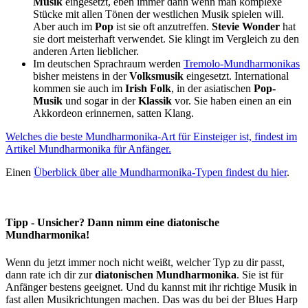
Musik
eingesetzt, eben immer dann wenn man komplexe
Stücke mit allen Tönen der westlichen Musik spielen will.
Aber auch im
Pop
ist sie oft anzutreffen.
Stevie Wonder
hat
sie dort meisterhaft verwendet. Sie klingt im Vergleich zu den
anderen Arten lieblicher.
Im deutschen Sprachraum werden
Tremolo-Mundharmonikas
bisher meistens in der
Volksmusik
eingesetzt. International
kommen sie auch im
Irish Folk
, in der asiatischen
Pop-
Musik
und sogar in der
Klassik
vor. Sie haben einen an ein
Akkordeon erinnernen, satten Klang.
Welches die beste Mundharmonika-Art für Einsteiger ist, findest im
Artikel Mundharmonika für Anfänger.
Einen
Überblick über alle Mundharmonika-Typen findest du hier
.
Tipp - Unsicher? Dann nimm eine diatonische
Mundharmonika!
Wenn du jetzt immer noch nicht weißt, welcher Typ zu dir passt,
dann rate ich dir zur
diatonischen Mundharmonika
. Sie ist für
Anfänger bestens geeignet. Und du kannst mit ihr richtige Musik in
fast allen Musikrichtungen machen. Das was du bei der Blues Harp