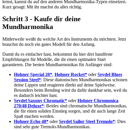
lernst, kannst du auf den anderen Mundharmonika-Typen einsetzen.
Kurz gesagt:
Mit ihr machst du alles richtig
.
Schritt 3 - Kaufe dir deine
Mundharmonika
Mittlerweile weißt du welche Art des Instruments du möchtest. Jetzt
brauchst du noch ein gutes Modell für den Anfang.
Damit du es einfacher hast, bekommst du hier drei handfeste
Empfehlungen für Modelle, die dir einen optimalen Start
garantieren. Die besten Mundharmonikas für Anfänger sind:
Hohner Special 20*
,
Hohner Rocket*
oder
Seydel Blues
Session Steel*
: Diese diatonischen Mundharmonikas schonen
deine Lippen und reagieren direkt auf deine Spielweise.
Besonders beim Bending wirst du dafür dankbar sein, weil du
es dadurch leichter hast.
Seydel Saxony Chromatic*
oder
Hohner Chromonica
270/48 Deluxe*
: Beides sind chromatische Mundharmonikas,
die für einen soliden Einstieg sorgen, und dir auch lange Zeit
Spaß machen werden.
Hohner Echo 48*
oder
Seydel Sailor Steel Tremolo*
: Dies
sind sehr gute Tremolo-Mundharmonikas.