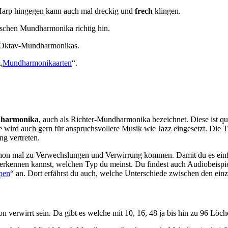
Harp hingegen kann auch mal dreckig und
frech
klingen.
ischen Mundharmonika richtig hin.
 Oktav-Mundharmonikas.
„
Mundharmonikaarten
“.
dharmonika
, auch als Richter-Mundharmonika bezeichnet. Diese ist q
ese wird auch gern für anspruchsvollere Musik wie Jazz eingesetzt. Die 
ng vertreten.
n mal zu Verwechslungen und Verwirrung kommen. Damit du es einfacher
ich erkennen kannst, welchen Typ du meinst. Du findest auch Audiobeisp
pen
“ an. Dort erfährst du auch, welche Unterschiede zwischen den ein
n verwirrt sein. Da gibt es welche mit 10, 16, 48 ja bis hin zu 96 Löch