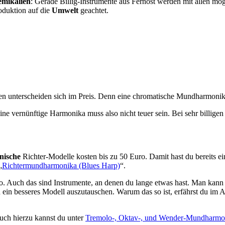
mikalien
: Gerade Billig-Instrumente aus Fernost werden mit allen mög
oduktion auf die
Umwelt
geachtet.
nterscheiden sich im Preis. Denn eine chromatische Mundharmonika is
ne vernünftige Harmonika muss also nicht teuer sein. Bei sehr billigen 
nische
Richter-Modelle kosten bis zu 50 Euro. Damit hast du bereits ei
„
Richtermundharmonika (Blues Harp)
“.
o. Auch das sind Instrumente, an denen du lange etwas hast. Man kan
n ein besseres Modell auszutauschen. Warum das so ist, erfährst du im A
uch hierzu kannst du unter
Tremolo-, Oktav-, und Wender-Mundharmo