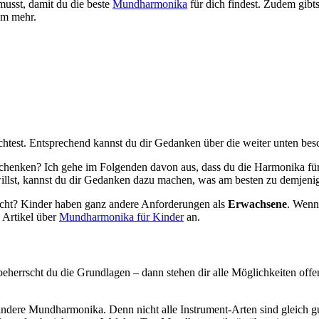
musst, damit du die beste
Mundharmonika
für dich findest. Zudem gibt
em mehr.
öchtest. Entsprechend kannst du dir Gedanken über die weiter unten be
nken? Ich gehe im Folgenden davon aus, dass du die Harmonika für dic
llst, kannst du dir Gedanken dazu machen, was am besten zu demjeni
ht? Kinder haben ganz andere Anforderungen als
Erwachsene
. Wenn
n Artikel über
Mundharmonika für Kinder
an.
beherrscht du die Grundlagen – dann stehen dir alle Möglichkeiten offe
 andere Mundharmonika. Denn nicht alle Instrument-Arten sind gleich 