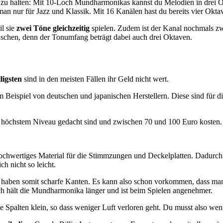
zu halten: Mit 10-Loch Mundharmonikas kannst du Melodien in drei Ok
 man nur für Jazz und Klassik. Mit 16 Kanälen hast du bereits vier Ok
l sie
zwei Töne gleichzeitig
spielen. Zudem ist der Kanal nochmals zw
uschen, denn der Tonumfang beträgt dabei auch drei Oktaven.
lligsten
sind in den meisten Fällen ihr Geld nicht wert.
m Beispiel von deutschen und japanischen Herstellern. Diese sind für d
auf höchstem Niveau gedacht sind und zwischen 70 und 100 Euro kosten.
chwertiges Material für die Stimmzungen und Deckelplatten. Dadurch i
h nicht so leicht.
und haben somit scharfe Kanten. Es kann also schon vorkommen, dass ma
rch hält die Mundharmonika länger und ist beim Spielen angenehmer.
ie Spalten klein, so dass weniger Luft verloren geht. Du musst also weni