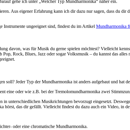
 Darauf gehe ich unter „Welcher Typ Mundharmonika“ näher ein.
ren. Aus eigener Erfahrung kann ich dir dazu nur sagen, dass du dir dam
e Instrumente ungeeignet sind, findest du im Artikel
Mundharmonika fü
ellung davon, was für Musik du gerne spielen möchtest? Vielleicht kenns
Pop, Rock, Blues, Jazz oder sogar Volksmusik – du kannst das alles m
geeignet.
gen soll? Jeder Typ der Mundharmonika ist anders aufgebaut und hat d
ment eine oder wie z.B. bei der Tremolomundharmonika zwei Stimmzunge
n in unterschiedlichen Musikrichtungen bevorzugt eingesetzt. Deswegen 
 hörst, das dir gefällt. Vielleicht findest du dazu auch ein Video, i
Richter- oder eine chromatische Mundharmonika.