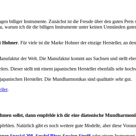
billiger Instrumente. Zunächst ist die Freude über den guten Preis s
 du, warum ich dir die billigen Instrumente unter keinen Umständen gu
t
Hohner
. Für viele ist die Marke Hohner der einzige Hersteller, an 
nufaktur der Welt. Die Manufaktur kommt aus Sachsen und stellt ebenf
s. Dieser stellt mit einem japanischen Hersteller ebenfalls sehr hoc
japanischen Hersteller. Die Mundharmonikas sind qualitativ sehr gut.
ller
.
en sollst, dann empfehle ich dir eine diatonische Mundharmoni
en. Natürlich gibt es noch weitere gute Modelle, aber diese Vorauswah
ner Special 20*
,
Seydel Blues Session Steel*
oder einem Instrument