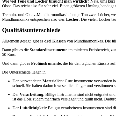
Wie viel Töne und Löcher braucht man wirklich?
Naja, ums kurz 
Oboe. Das reicht also für sehr viel. Einen größeren Umfang benötigt
Tremolo- und Oktav-Mundharmonikas haben je Ton zwei Löcher, wei
Mundharmonika entsprechen also
vier Löcher
. Die vielen Löcher tä
Qualitätsunterschiede
Allgemein gesagt, gibt es
drei Klassen
von Mundharmonikas. Die
bi
Dann gibt es die
Standardinstrumente
im mittleren Preisbereich, zu
50 Euro.
Und dann gibt es
Profiinstrumente
, die für den täglichen Einsatz 
Die Unterschiede liegen in
Den verwendeten
Materialien
: Gute Instrumente verwenden ho
schnell. Sie halten dadurch wesentlich länger und verstimmen sic
Der
Verarbeitung
: Billige Instrumente sind nicht entgratet 
ist das Holz zudem mehrfach versiegelt und quillt nicht. Dadu
Der
Luftdichtigkeit
: Bei gut verarbeiteten Instrumenten sind d