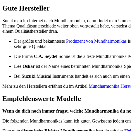
Gute Hersteller
Sucht man im Internet nach Mundharmonika, dann findet man Unmengen 
Thema Qualitätsunterschiede weiter oben vorgestellt habe, verstehst
einem Qualitätshersteller dran.
Der größte und bekannteste
Produzent von Mundharmonikas
is
sehr gute Qualität.
Die Firma
C.A. Seydel
Söhne ist die älteste Mundharmonika-Ma
Lee Oskar
ist der Name eines berühmten Mundharmonika-Spieler
Bei
Suzuki
Musical Instruments handelt es sich auch um einen 
Mehr zu den Herstellern erfährst du im Artikel
Mundharmonika Herste
Empfehlenswerte Modelle
Wenn du dich noch immer fragst, welche Mundharmonika du nehm
Die folgenden Mundharmonikas kann ich guten Gewissens jedem empfehl
Eine gute
diatonische Richter-Mundharmonika
hast du mit der
Hoh