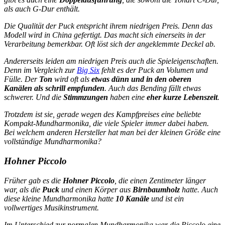
als auch
G-Dur
enthält.
Die Qualität der Puck entspricht ihrem niedrigen Preis. Denn das
Modell wird in China gefertigt. Das macht sich einerseits in der
Verarbeitung bemerkbar. Oft löst sich der angeklemmte Deckel ab.
Andererseits leiden am niedrigen Preis auch die Spieleigenschaften.
Denn im Vergleich zur
Big Six
fehlt es der Puck an Volumen und
Fülle. Der
Ton
wird oft als
etwas dünn und in den oberen
Kanälen als schrill empfunden
. Auch das Bending fällt etwas
schwerer. Und die
Stimmzungen
haben eine
eher kurze Lebenszeit
.
Trotzdem ist sie, gerade wegen des Kampfpreises eine beliebte
Kompakt-Mundharmonika, die viele Spieler immer dabei haben.
Bei welchem anderen Hersteller hat man bei der kleinen Größe eine
vollständige Mundharmonika?
Hohner Piccolo
Früher gab es die
Hohner Piccolo
, die einen Zentimeter länger
war, als die
Puck
und einen
Körper
aus
Birnbaumholz
hatte. Auch
diese kleine Mundharmonika hatte
10 Kanäle
und ist ein
vollwertiges Musikinstrument.
Im Unterschied zur normalen Mundharmonika war die Piccolo
eine