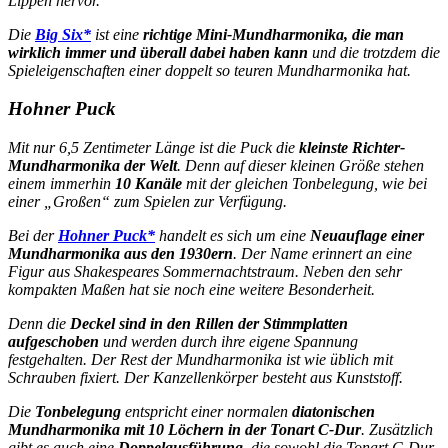
Lippen hervor.
Die
Big Six*
ist eine
richtige Mini-Mundharmonika, die man
wirklich immer und überall dabei haben kann
und die trotzdem die
Spieleigenschaften einer doppelt so teuren Mundharmonika hat.
Hohner Puck
Mit nur 6,5 Zentimeter Länge ist die Puck die
kleinste Richter-
Mundharmonika der Welt
. Denn auf dieser kleinen Größe stehen
einem immerhin
10 Kanäle
mit der gleichen Tonbelegung, wie bei
einer „Großen“ zum Spielen zur Verfügung.
Bei der
Hohner Puck*
handelt es sich um eine
Neuauflage einer
Mundharmonika aus den 1930ern
. Der Name erinnert an eine
Figur aus Shakespeares Sommernachtstraum
. Neben den sehr
kompakten Maßen hat sie noch eine weitere Besonderheit.
Denn die
Deckel sind in den Rillen der Stimmplatten
aufgeschoben
und werden durch ihre eigene Spannung
festgehalten. Der Rest der Mundharmonika ist wie üblich mit
Schrauben fixiert. Der
Kanzellenkörper
besteht aus
Kunststoff
.
Die
Tonbelegung
entspricht einer normalen
diatonischen
Mundharmonika mit 10 Löchern in der Tonart C-Dur
. Zusätzlich
gibt es auch eine
Doppelausführung
, die sowohl die
Tonart C-Dur
,