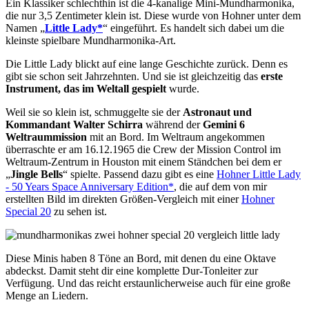
Ein Klassiker schlechthin ist die 4-kanalige Mini-Mundharmonika,
die nur 3,5 Zentimeter klein ist. Diese wurde von Hohner unter dem
Namen „
Little Lady*
“ eingeführt. Es handelt sich dabei um die
kleinste spielbare Mundharmonika-Art.
Die Little Lady blickt auf eine lange Geschichte zurück. Denn es
gibt sie schon seit Jahrzehnten. Und sie ist gleichzeitig das
erste
Instrument, das im Weltall gespielt
wurde.
Weil sie so klein ist, schmuggelte sie der
Astronaut und
Kommandant Walter Schirra
während der
Gemini 6
Weltraummission
mit an Bord. Im Weltraum angekommen
überraschte er am 16.12.1965 die Crew der Mission Control im
Weltraum-Zentrum in Houston mit einem Ständchen bei dem er
„
Jingle Bells
“ spielte. Passend dazu gibt es eine
Hohner Little Lady
- 50 Years Space Anniversary Edition*
, die auf dem von mir
erstellten Bild im direkten Größen-Vergleich mit einer
Hohner
Special 20
zu sehen ist.
Diese Minis haben 8 Töne an Bord, mit denen du eine Oktave
abdeckst. Damit steht dir eine komplette Dur-Tonleiter zur
Verfügung. Und das reicht erstaunlicherweise auch für eine große
Menge an Liedern.