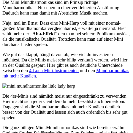
Die Mini-Mundharmonikas sind im Prinzip richtige
Mundharmonikas. Nur eben in einer verkleinerten Ausführung.
Dadurch kann man damit mit Abstrichen Musik machen.
Naja, mal im Ernst. Dass eine Mini-Harp voll mit einer normal-
großen Mundhamonika vergleichbar ist, erwartet ja niemand. Hier
zählt mehr der „
Aha-Effekt
“ den man bei seinem Publikum auslöst,
als die musikalische Qualität. Trotzdem kann man auf einer Mini
durchaus Lieder spielen.
Wie gut das klappt, hängt davon ab, wie viel du investieren
möchtest. Da die Minis meist sehr billig verkauft werden, wird hier
an der Qualität gespart. Hier gibt es auch deutliche Unterschiede
zwischen den
4-Loch Mini-Instrumenten
und den
Mundharmonikas
mit mehr Kanälen
.
Die 4er-Minis sind nämlich meist nur eingeschränkt zu verwenden.
Hier macht sich jeder Cent den du mehr bezahlst auch bemerkbar.
Dagegen sind die Mundharmonikas mit mehr Kanälen deutlich
besser von der Qualität und lassen sich auch ordentlich bis sehr gut
spielen.
Die ganz billigen Mini-Mundharmonikas sind wie bereits erwähnt
Gadgets für den Schlüsselanhänger. Zum Spielen sind sie fast nicht