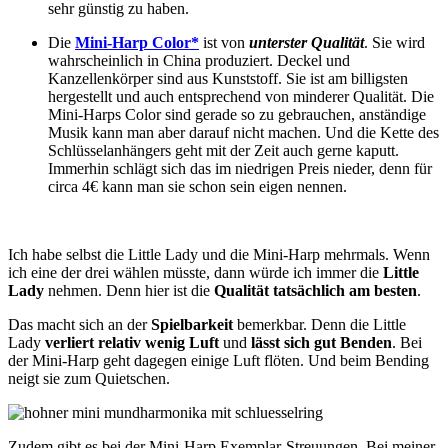
sehr günstig zu haben.
Die
Mini-Harp Color*
ist von
unterster Qualität
. Sie wird
wahrscheinlich in China produziert. Deckel und
Kanzellenkörper sind aus Kunststoff. Sie ist am billigsten
hergestellt und auch entsprechend von minderer Qualität. Die
Mini-Harps Color sind gerade so zu gebrauchen, anständige
Musik kann man aber darauf nicht machen. Und die Kette des
Schlüsselanhängers geht mit der Zeit auch gerne kaputt.
Immerhin schlägt sich das im niedrigen Preis nieder, denn für
circa 4€ kann man sie schon sein eigen nennen.
Ich habe selbst die Little Lady und die Mini-Harp mehrmals. Wenn
ich eine der drei wählen müsste, dann würde ich immer die
Little
Lady
nehmen. Denn hier ist die
Qualität tatsächlich am besten
.
Das macht sich an der
Spielbarkeit
bemerkbar. Denn die Little
Lady
verliert relativ wenig Luft
und
lässt sich gut Benden
. Bei
der Mini-Harp geht dagegen einige Luft flöten. Und beim Bending
neigt sie zum Quietschen.
Zudem gibt es bei der Mini-Harp Exemplar-Streuungen. Bei meiner