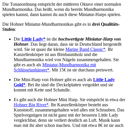
Die Tonanordnung entspricht der mittleren Oktave einer normalen
Mundharmonika. Das heißt, wenn du bereits Mundharmonika
spielen kannst, dann kannst du auch diese Miniatur-Harps spielen.
Die Hohner Miniatur-Mundharmonikas gibt es in
drei Qualitäts-
Stufen
:
Die
Little Lady*
ist die
hochwertigste Miniatur-Harp von
Hohner
. Das liegt daran, dass sie in Deutschland hergestellt
wird. Sie ist quasi die kleine
Marine Band Classic*
. Ihr
Kanzellenkörper ist aus Birnbaumholz und die
Mundharmonika wird von Nägeln zusammengehalten. Sie
gibt es auch als
Miniatur-Mundharmonika mit
Schlüsselanhänger*
. Mit 15€ ist sie durchaus preiswert.
Die Mini-Harp von Hohner gibt es auch als
Little Lady
Gold*
. Bei ihr sind die Deckelplatten vergoldet und sie
kommt mit Kette und Schatulle.
Es gibt auch die Hohner Mini Harp. Sie entspricht in etwa der
Hohner Big River*
. Ihr Kanzellenkörper besteht aus
Kunststoff, zusammengehalten wird alles mit Schrauben. Das
Spielvergnügen ist nicht ganz mit der besseren Little Lady
vergleichbar, denn sie verliert deutlich an Luft. Musik kann
man mit ihr aber schon machen. Und mit etwa 8€ ist sie auch