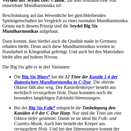
Version der Seydel 1847 Classic
, die aber trotzdem eine voll
einsetzbare Mundharmonika ist!
Beschränkung auf das Wesentliche bei gleichbleibenden
Spieleigenschaften im Vergleich zu einer normalen Mundharmonika.
Genau nach diesem Prinzip sind die
Seydel Big Six
Mundharmonikas
aufgebaut.
Dazu kommt, dass hierbei auch die Qualität made in Germany
erhalten bleibt. Denn auch diese Mundharmonikas werden in
Handarbeit in Klingenthal gefertigt. Und auch bei den Materialien
bleibt alles auf hohem Niveau.
Die Big Six gibt es in drei Varianten:
Die
Big Six Blues*
hat die
12 Töne der
Kanäle 1-6 der
diatonischen Mundharmonika in C-Dur
. Die oberste
Oktave fällt also weg. Der
Kanzellenkörper
besteht aus
mehrfach versiegeltem Holz
. Dazu kommen noch die
besonders langlebigen
Edelstahl-Stimmzungen
.
Bei der
Big Six Folk*
entspricht die
Tonbelegung den
Kanälen 4-9 der C-Dur Harp
. Nur sind die Töne
um eine
Oktave tiefer gestimmt
. Damit ist sie ideal für
Folk- und
Country-Musik
. Auch hier besteht der Körper aus
versiegeltem Holz
. Und bei den
Stimmzungen
kommt der