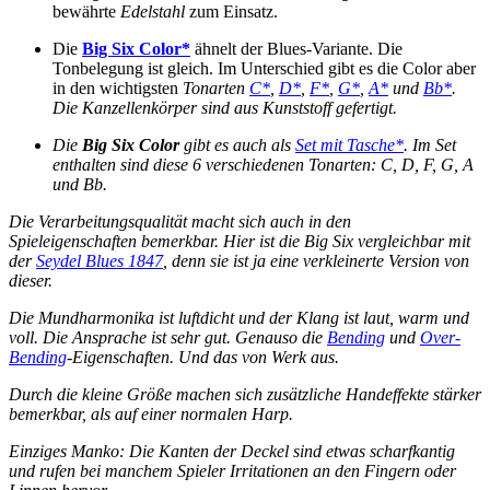
bewährte
Edelstahl
zum Einsatz.
Die
Big Six Color*
ähnelt der Blues-Variante. Die
Tonbelegung ist gleich. Im Unterschied gibt es die Color aber
in den wichtigsten
Tonarten
C*
,
D*
,
F*
,
G*
,
A*
und
Bb*
.
Die
Kanzellenkörper
sind aus
Kunststoff
gefertigt.
Die
Big Six Color
gibt es auch als
Set mit Tasche*
. Im Set
enthalten sind diese 6 verschiedenen Tonarten: C, D, F, G, A
und Bb.
Die Verarbeitungsqualität macht sich auch in den
Spieleigenschaften bemerkbar. Hier ist die Big Six vergleichbar mit
der
Seydel Blues 1847
, denn sie ist ja eine verkleinerte Version von
dieser.
Die Mundharmonika ist luftdicht und der Klang ist laut, warm und
voll. Die Ansprache ist sehr gut. Genauso die
Bending
und
Over-
Bending
-Eigenschaften. Und das von Werk aus.
Durch die kleine Größe machen sich zusätzliche Handeffekte stärker
bemerkbar, als auf einer normalen Harp.
Einziges Manko: Die
Kanten der Deckel sind etwas scharfkantig
und rufen bei manchem Spieler Irritationen an den Fingern oder