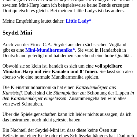
zweiten Mini-Harp kann ich beispielsweise keine Bends erzeugen.
Dort quietscht es gleich. Bei meinen Little Ladys ist das anders.
Meine Empfehlung lautet daher:
Little Lady*
.
Seydel Mini
Auch von der Firma C.A. Seydel aus dem sächsischen Vogtland
gibt es eine
Mini-Mundharmonika*
. Sie wird in Handarbeit in
Deutschland gefertigt und hat dementsprechend eine hohe Qualität.
Obwohl sie so klein ist, handelt es sich um eine
voll spielbare
Miniatur-Harp mit vier Kanälen und 8 Tönen
. Sie lässt sich also
ebenso wie eine normale Mundharmonika spielen.
Die Kleinstmundharmonika hat einen
Kanzellenkörper aus
Kunststoff
. Dabei sind die
Stimmplatten
zur Schonung der Lippen
in
den Kanzellenkörper eingelassen
. Zusammengehalten wird alles
von zwei Schrauben.
Über die Spieleigenschaften kann ich leider nichts aussagen, da ich
das Instrument noch nicht getestet haben.
Ein Nachteil der Seydel-Mini ist, dass diese keine Ösen zur
Befestigung einer Kette oder eines Schlüsselanhängers hat. Dadurch