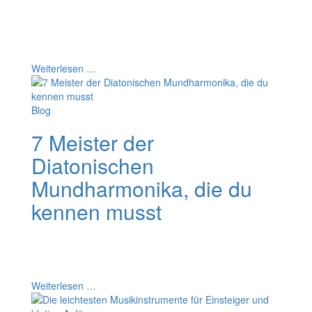
ins Grüne! In diesem Artikel findest du kleine
Instrumente für unterwegs. Und du bekommst einige
Vorschläge für Instrumente, mit denen du am
Lagerfeuer so richtig auftrumpfst.
Weiterlesen …
Blog
7 Meister der
Diatonischen
Mundharmonika, die du
kennen musst
Hier kommen nun 7 wundervolle Meister der
diatonischen Mundharmonika, die die Bühnen der Welt
so richtig rocken. Wie viele von ihnen kennst du schon?
Weiterlesen …