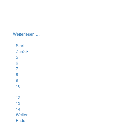
werden? Auf dem Weg dorthin gibt es viele
Abzweigungen, Stolpersteine und Klippen zu erkennen.
Hier stelle ich dir im Schnelldurchlauf 5 bedeutende
Meister ihres Fachs – der Chromatischen
Mundharmonika – vor, die du unbedingt kennen musst.
Weiterlesen …
Start
Zurück
5
6
7
8
9
10
11
12
13
14
Weiter
Ende