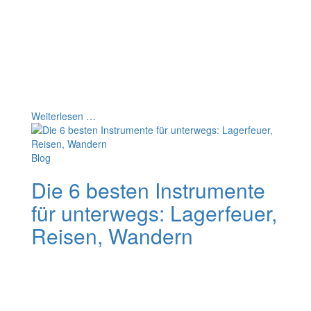
Musik-Lernen auf. Dabei sind es oft Kleinigkeiten, die
verhindern, dass du Erfolg hast. Und das gilt nicht nur
für die Mundharmonika.
Hier erfährst du, was die 9 häufigsten Gründe sind,
warum jemand beim Musikinstrument lernen aufgibt.
Und du erfährst was du tun kannst, um wieder in die
Spur zu kommen.
Weiterlesen …
Blog
Die 6 besten Instrumente
für unterwegs: Lagerfeuer,
Reisen, Wandern
Im Frühjahr und Sommer, wenn die Tage wärmer und
die Nächte wieder länger werden, zieht es uns einfach
raus ins Freie. Ob Grill-Party, Radtour, Picknick oder im
Urlaub auf der Reise... Hauptsache endlich wieder raus