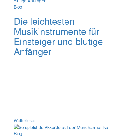
Blog
Die leichtesten
Musikinstrumente für
Einsteiger und blutige
Anfänger
Wenn du noch nie ein Instrument gespielt hast, kann die
Auswahl eines Einsteiger-Musikinstruments verwirrend
sein. Welches Instrument sollst du lernen? Denn nicht
jedes eignet sich für Anfänger gleich gut. Und deshalb
sind einige für Musikeinsteiger anfangs leichter zu
lernen. In diesem Artikel erfährst du welche Instrumente
beliebt sind und welchen Einsteiger-Schwierigkeitsgrad
sie haben. Und du entdeckst, warum ich dir gerade die
Mundharmonika wärmstens ans Herz lege.
Weiterlesen …
Blog