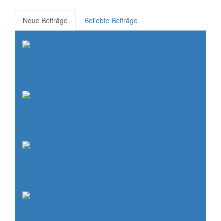
Neue Beiträge
Beliebte Beiträge
Typische Country Musik
Instrumente
Mundharmonika lernen für
Anfänger 💙
Im Test C.A. Seydel Söhne Blues
1847 Classic Low F
Low
Harps – Mundharmonikas für tiefe