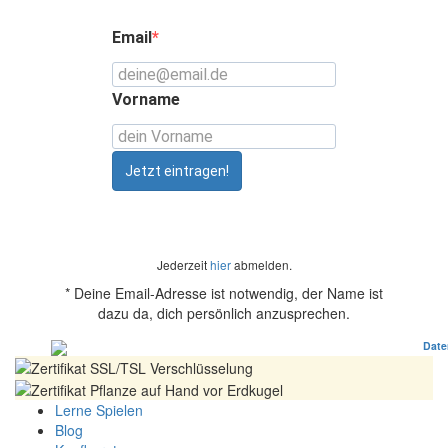
Email
Vorname
Jetzt eintragen!
Jederzeit
hier
abmelden.
* Deine Email-Adresse ist notwendig, der Name ist
dazu da, dich persönlich anzusprechen.
100% sicher
: Garantiert nach strengem EU-
Date
Lerne Spielen
Blog