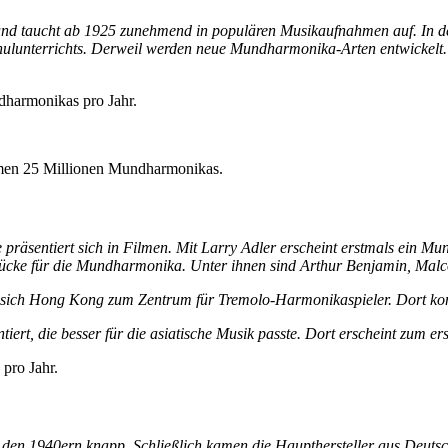
nd taucht ab 1925 zunehmend in populären Musikaufnahmen auf. In de
lunterrichts. Derweil werden neue Mundharmonika-Arten entwickelt. 
dharmonikas pro Jahr.
mmen 25 Millionen Mundharmonikas.
präsentiert sich in Filmen. Mit Larry Adler erscheint erstmals ein M
Stücke für die Mundharmonika. Unter ihnen sind Arthur Benjamin, Ma
elt sich Hong Kong zum Zentrum für Tremolo-Harmonikaspieler. Dort 
iert, die besser für die asiatische Musik passte. Dort erscheint zum 
pro Jahr.
en 1940ern knapp. Schließlich kamen die Haupthersteller aus Deuts