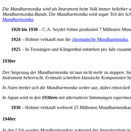
Die Mundharmonika wird als Instrument beim Volk immer beliebter u
Mundharmonika-Bands. Die Mundharmonika wird sogar Teil des Schu
Mundharmonika
.
1920 bis 1930
– C.A. Seydel Söhne produziert 7 Millionen Mun
1924
– Hohner verkauft nun die
chromatische Mundharmonika
.
1925
– In Trossingen und Klingenthal entstehen pro Jahr zusa
1930er
Der Siegeszug der Mundharmonika ist nun nicht mehr zu stoppen. Sie 
Instrument beherrscht. Erstmals schreiben klassische Komponisten 
In Asien breitet sich die Mundharmonika weiter aus, dabei entwick
In Japan wird in den
1930ern
mit alternativen Stimmungen experiment
1930
– Hohner verkauft weltweit 25 Millionen Mundharmonikas 
1940er
In den USA wurden Mundharmonikas aufgrund der Importverbote in d