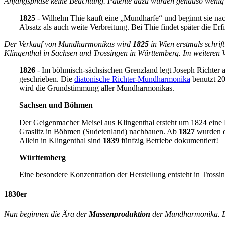
Anfangsphase keine Beachtung. Patente dazu wurden genauso wenig v
1825
- Wilhelm Thie kauft eine „Mundharfe“ und beginnt sie nac
Absatz als auch weite Verbreitung. Bei Thie findet später die Er
Der Verkauf von Mundharmonikas wird
1825
in Wien erstmals schrif
Klingenthal in Sachsen und Trossingen in Württemberg. Im weiteren 
1826
- Im böhmisch-sächsischen Grenzland legt Joseph Richter a
geschrieben. Die
diatonische Richter-Mundharmonika
benutzt 20
wird die Grundstimmung aller Mundharmonikas.
Sachsen und Böhmen
Der Geigenmacher Meisel aus Klingenthal ersteht um 1824 ei
Graslitz in Böhmen (Sudetenland) nachbauen. Ab
1827
wurden do
Allein in Klingenthal sind
1839
fünfzig Betriebe dokumentiert!
Württemberg
Eine besondere Konzentration der Herstellung entsteht in Trossi
1830er
Nun beginnen die Ära der
Massenproduktion
der Mundharmonika. Das