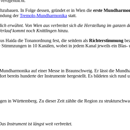
eröffentlicht.
hzubauen. In Folge dessen, gründet er in Wien die
erste Mundharmon
findung der
Tremolo-Mundharmonika
statt.
tlich erwähnt. Von Wien aus verbreitet sich die Herstellung im ganzen 
Verlauf kommt noch Knittlingen hinzu.
us Haida die Tonanordnung fest, die seitdem als
Richterstimmung
bez
 Stimmzungen in 10 Kanälen, wobei in jedem Kanal jeweils ein Blas- un
ne Mundharmonika auf einer Messe in Braunschweig. Er lässt die Mu
rt bereits hunderte der Instrumente hergestellt. Es bildeten sich run
ngen in Württemberg. Zu dieser Zeit zählte die Region zu strukturschw
 Instrument ist längst weit verbreitet.