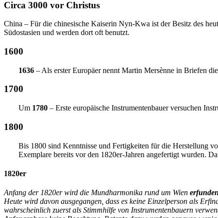
Circa 3000 vor Christus
China – Für die chinesische Kaiserin Nyn-Kwa ist der Besitz des heu
Südostasien und werden dort oft benutzt.
1600
1636
– Als erster Europäer nennt Martin Mersènne in Briefen d
1700
Um
1780
– Erste europäische Instrumentenbauer versuchen Inst
1800
Bis 1800 sind Kenntnisse und Fertigkeiten für die Herstellung
Exemplare bereits vor den 1820er-Jahren angefertigt wurden. Daf
1820er
Anfang der 1820er wird die Mundharmonika rund um Wien
erfunde
Heute wird davon ausgegangen, dass es keine Einzelperson als Erfind
wahrscheinlich zuerst als Stimmhilfe von Instrumentenbauern verwend