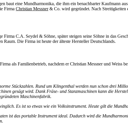
en baut eine Mundharmonika, die ihm ein benachbarter Kaufmann aus W
Die Firma
Christian Messner
& Co. wird gegründet. Nach Streitigkeiten e
ige Firma C.A. Seydel & Söhne, später steigen seine Söhne in das Ges
 Raum. Die Firma ist heute der älteste Hersteller Deutschlands.
Firma als Familienbetrieb, nachdem er Christian Messner und Weiss bes
enorme Stückzahlen. Rund um Klingenthal werden nun schon drei Milli
schinen gesägt wird. Dank Fräse- und Stanzmaschinen kann die Herste
egründeten Maschinenfabrik.
winglich. Es ist so etwas wie ein Volksinstrument. Heute gilt die Mun
daten ist das portable Instrument ideal. Dadurch wird die Mundharmon
n.