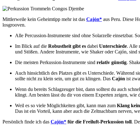
Mittlerweile kein Geheimtipp mehr ist das
Cajón*
aus Peru. Diese Hol
losgrooven.
Alle Percussion-Instrumente sind ohne Solarzelle einsetzbar. S
Im Blick auf die
Robustheit gibt es
dabei
Unterschiede
. Alle
und Stößen. Andere Instrumente, wie Shaker oder Cajón, sind 
Die meisten Perkussion-Instrumente sind
relativ günstig
. Shak
Auch hinsichtlich des Platzes gibt es Unterschiede. Während si
sollte nicht zu klein sein, um gut zu klingen. Das
Cajón
ist zwa
Wenn du bereits Schlagzeuger bist, dann solltest du auch sch
klingt. Am besten lässt du dir von einem Experten zeigen, wie d
Weil es so viele Möglichkeiten gibt, kann man zum
Klang kein
Das ist ein Vorteil, kann aber auch die Zeltnachbarn nerven, 
Persönlich finde ich das
Cajón*
für die Freiluft-Perkussion toll
. De