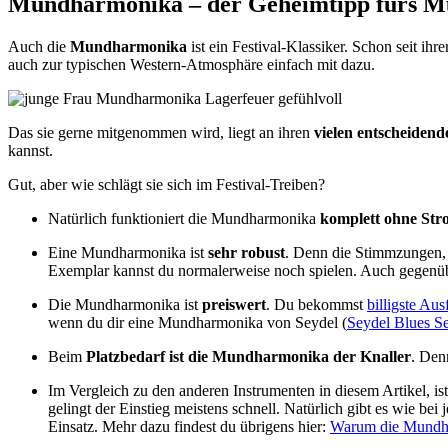
Mundharmonika – der Geheimtipp fürs Mu
Auch die
Mundharmonika
ist ein Festival-Klassiker. Schon seit 
auch zur typischen Western-Atmosphäre einfach mit dazu.
Das sie gerne mitgenommen wird, liegt an ihren
vielen entscheidend
kannst.
Gut, aber wie schlägt sie sich im Festival-Treiben?
Natürlich funktioniert die Mundharmonika
komplett ohne Str
Eine Mundharmonika ist
sehr robust
. Denn die Stimmzungen, 
Exemplar kannst du normalerweise noch spielen. Auch gegenübe
Die Mundharmonika ist
preiswert
. Du bekommst
billigste Au
wenn du dir eine Mundharmonika von Seydel (
Seydel Blues Se
Beim
Platzbedarf ist die Mundharmonika der Knaller
. Den
Im Vergleich zu den anderen Instrumenten in diesem Artikel, 
gelingt der Einstieg meistens schnell. Natürlich gibt es wie b
Einsatz. Mehr dazu findest du übrigens hier:
Warum die Mundhar