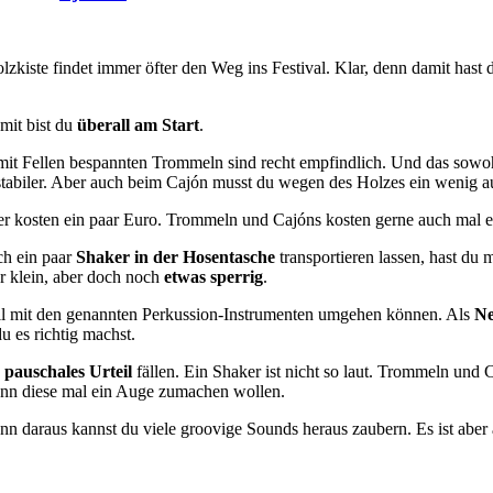
zkiste findet immer öfter den Weg ins Festival. Klar, denn damit hast d
omit bist du
überall am Start
.
 mit Fellen bespannten Trommeln sind recht empfindlich. Und das sowo
stabiler. Aber auch beim Cajón musst du wegen des Holzes ein wenig a
er kosten ein paar Euro. Trommeln und Cajóns kosten gerne auch mal 
ch ein paar
Shaker in der Hosentasche
transportieren lassen, hast du 
r klein, aber doch noch
etwas sperrig
.
nell mit den genannten Perkussion-Instrumenten umgehen können. Als
Ne
u es richtig machst.
 pauschales Urteil
fällen. Ein Shaker ist nicht so laut. Trommeln und
wenn diese mal ein Auge zumachen wollen.
nn daraus kannst du viele groovige Sounds heraus zaubern. Es ist aber 