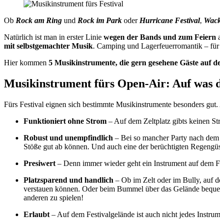
Ob
Rock am Ring
und
Rock im Park
oder
Hurricane Festival
,
Wac
Natürlich ist man in erster Linie
wegen der Bands und zum Feiern
mit selbstgemachter Musik
. Camping und Lagerfeuerromantik – für v
Hier kommen
5 Musikinstrumente, die gern gesehene Gäste auf d
Musikinstrument fürs Open-Air: Auf was 
Fürs Festival eignen sich bestimmte Musikinstrumente besonders gut
Funktioniert ohne Strom
– Auf dem Zeltplatz gibts keinen St
Robust und unempfindlich
– Bei so mancher Party nach dem K
Stöße gut ab können. Und auch eine der berüchtigten Regengüs
Presiwert
– Denn immer wieder geht ein Instrument auf dem Fes
Platzsparend und handlich
– Ob im Zelt oder im Bully, auf d
verstauen können. Oder beim Bummel über das Gelände bequem mi
anderen zu spielen!
Erlaubt
– Auf dem Festivalgelände ist auch nicht jedes Instru