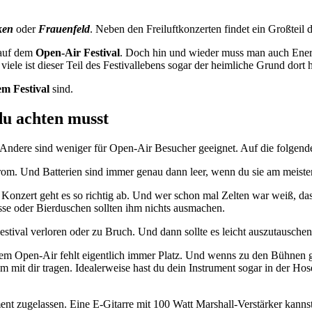
ken
oder
Frauenfeld
. Neben den Freiluftkonzerten findet ein Großteil 
auf dem
Open-Air Festival
. Doch hin und wieder muss man auch Ener
iele ist dieser Teil des Festivallebens sogar der heimliche Grund dort 
em Festival
sind.
du achten musst
. Andere sind weniger für Open-Air Besucher geeignet. Auf die folgen
rom. Und Batterien sind immer genau dann leer, wenn du sie am meisten 
onzert geht es so richtig ab. Und wer schon mal Zelten war weiß, dass 
se oder Bierduschen sollten ihm nichts ausmachen.
tival verloren oder zu Bruch. Und dann sollte es leicht auszutauschen
em Open-Air fehlt eigentlich immer Platz. Und wenns zu den Bühnen geh
t dir tragen. Idealerweise hast du dein Instrument sogar in der Hosen
ment zugelassen. Eine E-Gitarre mit 100 Watt Marshall-Verstärker kann