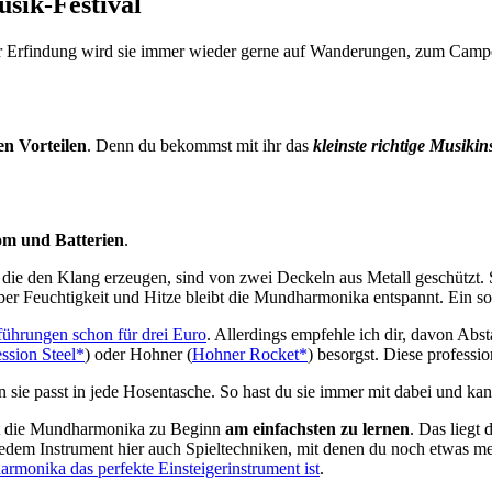
sik-Festival
ihrer Erfindung wird sie immer wieder gerne auf Wanderungen, zum Ca
en Vorteilen
. Denn du bekommst mit ihr das
kleinste richtige Musiki
om und Batterien
.
die den Klang erzeugen, sind von zwei Deckeln aus Metall geschützt. S
r Feuchtigkeit und Hitze bleibt die Mundharmonika entspannt. Ein sor
sführungen schon für drei Euro
. Allerdings empfehle ich dir, davon Abs
ssion Steel*
) oder Hohner (
Hohner Rocket*
) besorgst. Diese professi
n sie passt in jede Hosentasche. So hast du sie immer mit dabei und kan
ist die Mundharmonika zu Beginn
am einfachsten zu lernen
. Das liegt 
ei jedem Instrument hier auch Spieltechniken, mit denen du noch etwas
monika das perfekte Einsteigerinstrument ist
.