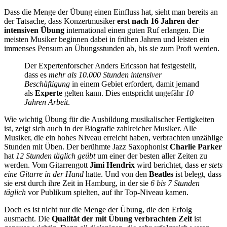
Dass die Menge der Übung einen Einfluss hat, sieht man bereits an
der Tatsache, dass Konzertmusiker
erst nach 16 Jahren der
intensiven Übung
international einen guten Ruf erlangen. Die
meisten Musiker beginnen dabei in frühen Jahren und leisten ein
immenses Pensum an Übungsstunden ab, bis sie zum Profi werden.
Der Expertenforscher Anders Ericsson hat festgestellt,
dass es
mehr als 10.000 Stunden intensiver
Beschäftigung
in einem Gebiet erfordert, damit jemand
als
Experte
gelten kann. Dies entspricht ungefähr
10
Jahren Arbeit
.
Wie wichtig Übung für die Ausbildung musikalischer Fertigkeiten
ist, zeigt sich auch in der Biografie zahlreicher Musiker. Alle
Musiker, die ein hohes Niveau erreicht haben, verbrachten unzählige
Stunden mit Üben. Der berühmte Jazz Saxophonist
Charlie Parker
hat
12 Stunden täglich geübt
um einer der besten aller Zeiten zu
werden. Vom Gitarrengott
Jimi Hendrix
wird berichtet, dass er
stets
eine Gitarre in der Hand
hatte. Und von den
Beatles
ist belegt, dass
sie erst durch ihre Zeit in Hamburg, in der sie
6 bis 7 Stunden
täglich
vor Publikum spielten, auf ihr Top-Niveau kamen.
Doch es ist nicht nur die Menge der Übung, die den Erfolg
ausmacht. Die
Qualität der mit Übung verbrachten Zeit
ist