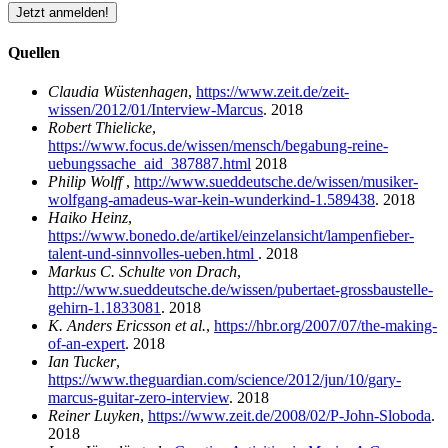
Jetzt anmelden!
Quellen
Claudia Wüstenhagen
,
https://www.zeit.de/zeit-
wissen/2012/01/Interview-Marcus
. 2018
Robert Thielicke
,
https://www.focus.de/wissen/mensch/begabung-reine-
uebungssache_aid_387887.html
2018
Philip Wolff
,
http://www.sueddeutsche.de/wissen/musiker-
wolfgang-amadeus-war-kein-wunderkind-1.589438
. 2018
Haiko Heinz
,
https://www.bonedo.de/artikel/einzelansicht/lampenfieber-
talent-und-sinnvolles-ueben.html
. 2018
Markus C. Schulte von Drach
,
http://www.sueddeutsche.de/wissen/pubertaet-grossbaustelle-
gehirn-1.1833081
. 2018
K. Anders Ericsson et al.
,
https://hbr.org/2007/07/the-making-
of-an-expert
. 2018
Ian Tucker
,
https://www.theguardian.com/science/2012/jun/10/gary-
marcus-guitar-zero-interview
. 2018
Reiner Luyken
,
https://www.zeit.de/2008/02/P-John-Sloboda
.
2018