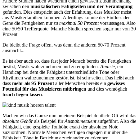
Andere Studien haben wiederum einen gewissen Zusammenhang
zwischen den
musikalischen Fähigkeiten und der Veranlagung
gefunden. Dies entspricht auch der Erfahrung, dass Musiker meist
aus Musikerfamilien kommen. Allerdings konnte der Einfluss der
Gene die Fertigkeiten nur
zu maximal 50 Prozent
voraussagen. Also
eine 50/50 Trefferquote. Manche Studien sprechen sogar nur von 30
Prozent.
Da bleibt die Frage offen, was denn die anderen 50-70 Prozent
ausmacht...
Es ist aber auch so, dass fast jeder Mensch bereits die Fertigkeiten
besitzt, Musik wahrzunehmen und zu empfinden.
Amusie
, ein
Handicap bei dem die Fähigkeit unterschiedliche Töne oder
Rhythmen wahrzunehmen gestört ist, ist sehr selten. Das heißt auch,
dass
mehr als 95 Prozent
aller Menschen bereits ein
gewisses
Potential für das Musizieren mitbringen
und dies womöglich
brach liegen lassen
.
Machen wir das Ganze nun an einem Beispiel deutlich: Oft wird das
absolute Gehör
als Beispiel für
Ausnahmetalent
aufgeführt. Also die
Fähigkeit, eine gespielte Tonhöhe exakt der absoluten Note
zuzuordnen. Normale Menschen verfügen dagegen nur über die
Fähigkeit, Töne in Beziehung zueinander zu erkennen.