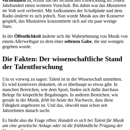
vorbehalten
ist, erfuhr mit der technischen Entwicklung im 20sten
Jahrhundert einen weiteren Vorschub. Bis dahin war das
Musizieren
im Volk weit verbreitet
. Mit Aufkommen der Schallplatte und dem
Radio
änderte
es sich jedoch. Nun wurde Musik aus der Konserve
gespielt, das Musizieren konzentrierte sich auf ein paar wenige
Stars.
In der
Öffentlichkeit
änderte sich die Wahrnehmung von Musik von
einem
Allerweltsgut
zu dem einer
seltenen Gabe
, die nur wenigen
gegeben wurde.
Die Fakten: Der wissenschaftliche Stand
der Talentforschung
Um es vorweg zu sagen: Talent ist in der Wissenschaft umstritten.
Es wird kontrovers diskutiert, ob es überhaupt so etwas gibt. In
manchen Bereichen, wie dem Sport, finden sich dafür durchaus
Belege für körperliche Begabungen. In anderen Bereichen, wie
gerade in der Musik,
fehlt bis heute
der
Nachweis
, dass diese
Fähigkeit angeboren ist. Und das, obwohl man schon seit
Jahrzehnten danach sucht.
Es bleibt also die Frage offen:
Handelt es sich bei Talent für Musik
um eine genetische Anlage oder ist die frühkindliche Prägung der