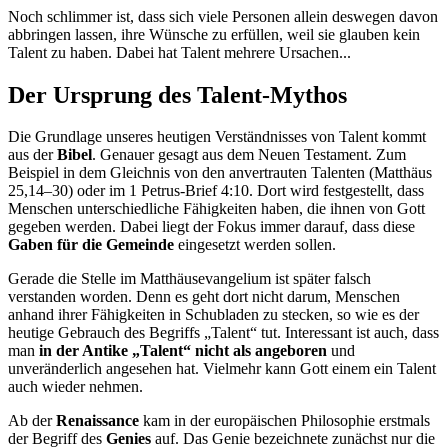
Noch schlimmer ist, dass sich viele Personen allein deswegen davon
abbringen lassen, ihre Wünsche zu erfüllen, weil sie glauben kein
Talent zu haben. Dabei hat Talent mehrere Ursachen...
Der Ursprung des Talent-Mythos
Die Grundlage unseres heutigen Verständnisses von Talent kommt
aus der
Bibel
. Genauer gesagt aus dem Neuen Testament. Zum
Beispiel in dem Gleichnis von den anvertrauten Talenten (Matthäus
25,14–30) oder im 1 Petrus-Brief 4:10. Dort wird festgestellt, dass
Menschen unterschiedliche Fähigkeiten haben, die ihnen von Gott
gegeben werden. Dabei liegt der Fokus immer darauf, dass diese
Gaben für die Gemeinde
eingesetzt werden sollen.
Gerade die Stelle im Matthäusevangelium ist später falsch
verstanden worden. Denn es geht dort nicht darum, Menschen
anhand ihrer Fähigkeiten in Schubladen zu stecken, so wie es der
heutige Gebrauch des Begriffs „Talent“ tut. Interessant ist auch, dass
man
in der Antike „Talent“ nicht als angeboren
und
unveränderlich angesehen hat. Vielmehr kann Gott einem ein Talent
auch wieder nehmen.
Ab der
Renaissance
kam in der europäischen Philosophie erstmals
der Begriff des
Genies
auf. Das Genie bezeichnete zunächst nur die