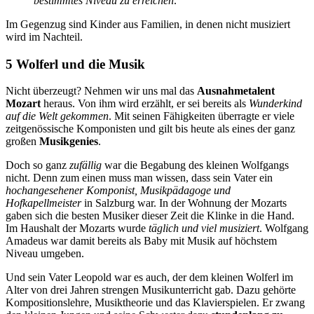
bestimmtes Niveau zu erreichen
.
Im Gegenzug sind Kinder aus Familien, in denen nicht musiziert
wird im Nachteil.
5 Wolferl und die Musik
Nicht überzeugt? Nehmen wir uns mal das
Ausnahmetalent
Mozart
heraus. Von ihm wird erzählt, er sei bereits als
Wunderkind
auf die Welt gekommen
. Mit seinen Fähigkeiten überragte er viele
zeitgenössische Komponisten und gilt bis heute als eines der ganz
großen
Musikgenies
.
Doch so ganz
zufällig
war die Begabung des kleinen Wolfgangs
nicht. Denn zum einen muss man wissen, dass sein Vater ein
hochangesehener Komponist, Musikpädagoge und
Hofkapellmeister
in Salzburg war. In der Wohnung der Mozarts
gaben sich die besten Musiker dieser Zeit die Klinke in die Hand.
Im Haushalt der Mozarts wurde
täglich und viel musiziert
. Wolfgang
Amadeus war damit bereits als Baby mit Musik auf höchstem
Niveau umgeben.
Und sein Vater Leopold war es auch, der dem kleinen Wolferl im
Alter von drei Jahren strengen Musikunterricht gab. Dazu gehörte
Kompositionslehre, Musiktheorie und das Klavierspielen. Er zwang