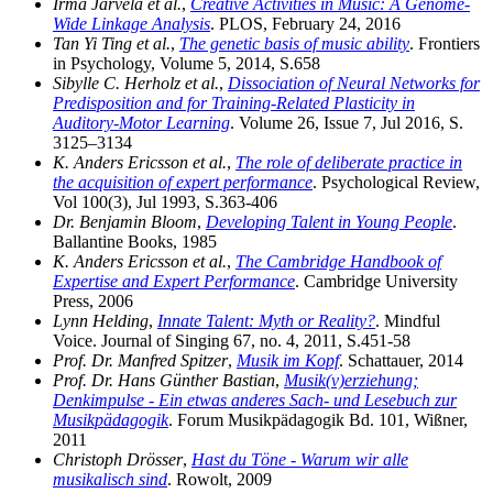
Irma Järvelä et al.
,
Creative Activities in Music: A Genome-
Wide Linkage Analysis
. PLOS, February 24, 2016
Tan Yi Ting et al.
,
The genetic basis of music ability
. Frontiers
in Psychology, Volume 5, 2014, S.658
Sibylle C. Herholz et al.
,
Dissociation of Neural Networks for
Predisposition and for Training-Related Plasticity in
Auditory-Motor Learning
. Volume 26, Issue 7, Jul 2016, S.
3125–3134
K. Anders Ericsson et al.
,
The role of deliberate practice in
the acquisition of expert performance
. Psychological Review,
Vol 100(3), Jul 1993, S.363-406
Dr. Benjamin Bloom
,
Developing Talent in Young People
.
Ballantine Books, 1985
K. Anders Ericsson et al.
,
The Cambridge Handbook of
Expertise and Expert Performance
. Cambridge University
Press, 2006
Lynn Helding
,
Innate Talent: Myth or Reality?
. Mindful
Voice. Journal of Singing 67, no. 4, 2011, S.451-58
Prof. Dr. Manfred Spitzer
,
Musik im Kopf
. Schattauer, 2014
Prof. Dr. Hans Günther Bastian
,
Musik(v)erziehung;
Denkimpulse - Ein etwas anderes Sach- und Lesebuch zur
Musikpädagogik
. Forum Musikpädagogik Bd. 101, Wißner,
2011
Christoph Drösser
,
Hast du Töne - Warum wir alle
musikalisch sind
. Rowolt, 2009