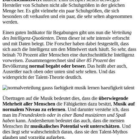
Hersteller von Schuhen nicht alle Schuhgrößen in der gleichen
Menge her. Es gibt vielmehr ein paar Schuhgrößen, die sich
besonders oft verkaufen und ein paar, die sehr selten abgenommen
werden.
Einen guten Indikator für Begabungen gibt uns nun die
Verteilung
des Intelligenz-Quotienten
. Denn dieser ist sehr intensiv erforscht
und mit Daten belegt. Die Forscher haben dabei festgestellt, dass
sich auch die Intelligenz um den Mittelwert stark häuft. So sehr, dass
beinah 70 Prozent aller Menschen eine durchschnittliche Intelligenz
vorweisen. Zusammengerechnet sind
über 85 Prozent
der
Bevölkerung
normal begabt oder besser.
Das heißt aber auch,
Ausreißer nach oben oder unten sind sehr selten. Und das
widerspricht der Talent-Theorie deutlich.
Übertragen auf die Musik bedeutet dies, dass die
überwiegende
Mehrheit aller Menschen
die Fähigkeiten dazu besitzt,
Musik auf
normalem Niveau zu erlernen
. Und darunter verstehe ich, dass
man im
Freundeskreis oder in einer Band musizieren und Spaß
haben
kann. Andersherum bedeutet das auch, dass die meisten
Menschen ihr
musikalisches Potential weit unterschätzen
. Und
dies liegt sehr wahrscheinlich daran, dass sie den Talent-Mythos
glauben und vorzeitig aufgeben.