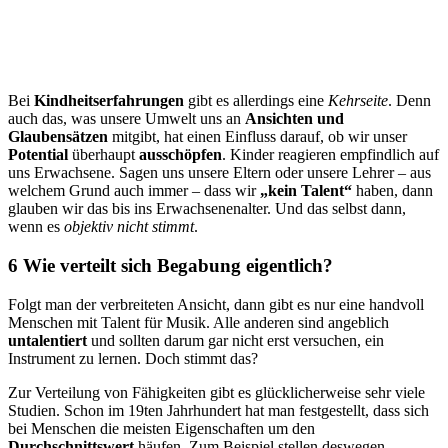
Bei
Kindheitserfahrungen
gibt es allerdings eine
Kehrseite
. Denn
auch das, was unsere Umwelt uns an
Ansichten und
Glaubensätzen
mitgibt, hat einen Einfluss darauf, ob wir unser
Potential
überhaupt
ausschöpfen
. Kinder reagieren empfindlich auf
uns Erwachsene. Sagen uns unsere Eltern oder unsere Lehrer – aus
welchem Grund auch immer – dass wir
„kein Talent“
haben, dann
glauben wir das bis ins Erwachsenenalter. Und das selbst dann,
wenn es
objektiv nicht stimmt
.
6 Wie verteilt sich Begabung eigentlich?
Folgt man der verbreiteten Ansicht, dann gibt es nur eine handvoll
Menschen mit Talent für Musik. Alle anderen sind angeblich
untalentiert
und sollten darum gar nicht erst versuchen, ein
Instrument zu lernen. Doch stimmt das?
Zur Verteilung von Fähigkeiten gibt es glücklicherweise sehr viele
Studien. Schon im 19ten Jahrhundert hat man festgestellt, dass sich
bei Menschen die meisten Eigenschaften um den
Durchschnittswert
häufen. Zum Beispiel stellen deswegen