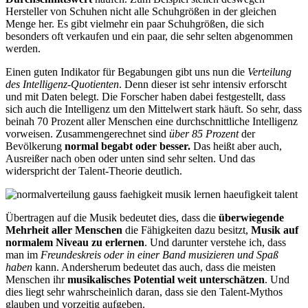
Hersteller von Schuhen nicht alle Schuhgrößen in der gleichen
Menge her. Es gibt vielmehr ein paar Schuhgrößen, die sich
besonders oft verkaufen und ein paar, die sehr selten abgenommen
werden.
Einen guten Indikator für Begabungen gibt uns nun die
Verteilung
des Intelligenz-Quotienten
. Denn dieser ist sehr intensiv erforscht
und mit Daten belegt. Die Forscher haben dabei festgestellt, dass
sich auch die Intelligenz um den Mittelwert stark häuft. So sehr, dass
beinah 70 Prozent aller Menschen eine durchschnittliche Intelligenz
vorweisen. Zusammengerechnet sind
über 85 Prozent
der
Bevölkerung
normal begabt oder besser.
Das heißt aber auch,
Ausreißer nach oben oder unten sind sehr selten. Und das
widerspricht der Talent-Theorie deutlich.
Übertragen auf die Musik bedeutet dies, dass die
überwiegende
Mehrheit aller Menschen
die Fähigkeiten dazu besitzt,
Musik auf
normalem Niveau zu erlernen
. Und darunter verstehe ich, dass
man im
Freundeskreis oder in einer Band musizieren und Spaß
haben
kann. Andersherum bedeutet das auch, dass die meisten
Menschen ihr
musikalisches Potential weit unterschätzen
. Und
dies liegt sehr wahrscheinlich daran, dass sie den Talent-Mythos
glauben und vorzeitig aufgeben.