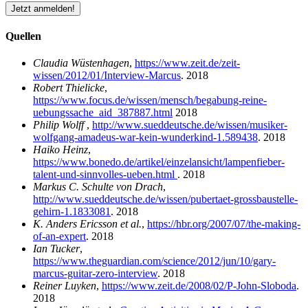
Jetzt anmelden!
Quellen
Claudia Wüstenhagen
,
https://www.zeit.de/zeit-
wissen/2012/01/Interview-Marcus
. 2018
Robert Thielicke
,
https://www.focus.de/wissen/mensch/begabung-reine-
uebungssache_aid_387887.html
2018
Philip Wolff
,
http://www.sueddeutsche.de/wissen/musiker-
wolfgang-amadeus-war-kein-wunderkind-1.589438
. 2018
Haiko Heinz
,
https://www.bonedo.de/artikel/einzelansicht/lampenfieber-
talent-und-sinnvolles-ueben.html
. 2018
Markus C. Schulte von Drach
,
http://www.sueddeutsche.de/wissen/pubertaet-grossbaustelle-
gehirn-1.1833081
. 2018
K. Anders Ericsson et al.
,
https://hbr.org/2007/07/the-making-
of-an-expert
. 2018
Ian Tucker
,
https://www.theguardian.com/science/2012/jun/10/gary-
marcus-guitar-zero-interview
. 2018
Reiner Luyken
,
https://www.zeit.de/2008/02/P-John-Sloboda
.
2018