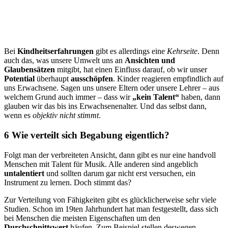
Bei
Kindheitserfahrungen
gibt es allerdings eine
Kehrseite
. Denn
auch das, was unsere Umwelt uns an
Ansichten und
Glaubensätzen
mitgibt, hat einen Einfluss darauf, ob wir unser
Potential
überhaupt
ausschöpfen
. Kinder reagieren empfindlich auf
uns Erwachsene. Sagen uns unsere Eltern oder unsere Lehrer – aus
welchem Grund auch immer – dass wir
„kein Talent“
haben, dann
glauben wir das bis ins Erwachsenenalter. Und das selbst dann,
wenn es
objektiv nicht stimmt
.
6 Wie verteilt sich Begabung eigentlich?
Folgt man der verbreiteten Ansicht, dann gibt es nur eine handvoll
Menschen mit Talent für Musik. Alle anderen sind angeblich
untalentiert
und sollten darum gar nicht erst versuchen, ein
Instrument zu lernen. Doch stimmt das?
Zur Verteilung von Fähigkeiten gibt es glücklicherweise sehr viele
Studien. Schon im 19ten Jahrhundert hat man festgestellt, dass sich
bei Menschen die meisten Eigenschaften um den
Durchschnittswert
häufen. Zum Beispiel stellen deswegen