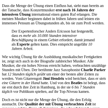
Dass die Menge der Übung einen Einfluss hat, sieht man bereits an
der Tatsache, dass Konzertmusiker
erst nach 16 Jahren der
intensiven Übung
international einen guten Ruf erlangen. Die
meisten Musiker beginnen dabei in frühen Jahren und leisten ein
immenses Pensum an Übungsstunden ab, bis sie zum Profi werden.
Der Expertenforscher Anders Ericsson hat festgestellt,
dass es
mehr als 10.000 Stunden intensiver
Beschäftigung
in einem Gebiet erfordert, damit jemand
als
Experte
gelten kann. Dies entspricht ungefähr
10
Jahren Arbeit
.
Wie wichtig Übung für die Ausbildung musikalischer Fertigkeiten
ist, zeigt sich auch in der Biografie zahlreicher Musiker. Alle
Musiker, die ein hohes Niveau erreicht haben, verbrachten unzählige
Stunden mit Üben. Der berühmte Jazz Saxophonist
Charlie Parker
hat
12 Stunden täglich geübt
um einer der besten aller Zeiten zu
werden. Vom Gitarrengott
Jimi Hendrix
wird berichtet, dass er
stets
eine Gitarre in der Hand
hatte. Und von den
Beatles
ist belegt, dass
sie erst durch ihre Zeit in Hamburg, in der sie
6 bis 7 Stunden
täglich
vor Publikum spielten, auf ihr Top-Niveau kamen.
Doch es ist nicht nur die Menge der Übung, die den Erfolg
ausmacht. Die
Qualität der mit Übung verbrachten Zeit
ist