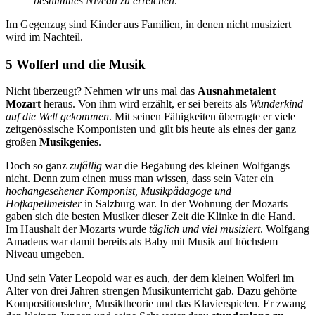
bestimmtes Niveau zu erreichen
.
Im Gegenzug sind Kinder aus Familien, in denen nicht musiziert
wird im Nachteil.
5 Wolferl und die Musik
Nicht überzeugt? Nehmen wir uns mal das
Ausnahmetalent
Mozart
heraus. Von ihm wird erzählt, er sei bereits als
Wunderkind
auf die Welt gekommen
. Mit seinen Fähigkeiten überragte er viele
zeitgenössische Komponisten und gilt bis heute als eines der ganz
großen
Musikgenies
.
Doch so ganz
zufällig
war die Begabung des kleinen Wolfgangs
nicht. Denn zum einen muss man wissen, dass sein Vater ein
hochangesehener Komponist, Musikpädagoge und
Hofkapellmeister
in Salzburg war. In der Wohnung der Mozarts
gaben sich die besten Musiker dieser Zeit die Klinke in die Hand.
Im Haushalt der Mozarts wurde
täglich und viel musiziert
. Wolfgang
Amadeus war damit bereits als Baby mit Musik auf höchstem
Niveau umgeben.
Und sein Vater Leopold war es auch, der dem kleinen Wolferl im
Alter von drei Jahren strengen Musikunterricht gab. Dazu gehörte
Kompositionslehre, Musiktheorie und das Klavierspielen. Er zwang