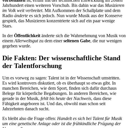
vorbehalten
ist, erfuhr mit der technischen Entwicklung im 20sten
Jahrhundert einen weiteren Vorschub. Bis dahin war das
Musizieren
im Volk weit verbreitet
. Mit Aufkommen der Schallplatte und dem
Radio
änderte
es sich jedoch. Nun wurde Musik aus der Konserve
gespielt, das Musizieren konzentrierte sich auf ein paar wenige
Stars.
In der
Öffentlichkeit
änderte sich die Wahrnehmung von Musik von
einem
Allerweltsgut
zu dem einer
seltenen Gabe
, die nur wenigen
gegeben wurde.
Die Fakten: Der wissenschaftliche Stand
der Talentforschung
Um es vorweg zu sagen: Talent ist in der Wissenschaft umstritten.
Es wird kontrovers diskutiert, ob es überhaupt so etwas gibt. In
manchen Bereichen, wie dem Sport, finden sich dafür durchaus
Belege für körperliche Begabungen. In anderen Bereichen, wie
gerade in der Musik,
fehlt bis heute
der
Nachweis
, dass diese
Fähigkeit angeboren ist. Und das, obwohl man schon seit
Jahrzehnten danach sucht.
Es bleibt also die Frage offen:
Handelt es sich bei Talent für Musik
um eine genetische Anlage oder ist die frühkindliche Prägung der