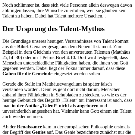
Noch schlimmer ist, dass sich viele Personen allein deswegen davon
abbringen lassen, ihre Wünsche zu erfüllen, weil sie glauben kein
Talent zu haben. Dabei hat Talent mehrere Ursachen...
Der Ursprung des Talent-Mythos
Die Grundlage unseres heutigen Verständnisses von Talent kommt
aus der
Bibel
. Genauer gesagt aus dem Neuen Testament. Zum
Beispiel in dem Gleichnis von den anvertrauten Talenten (Matthäus
25,14–30) oder im 1 Petrus-Brief 4:10. Dort wird festgestellt, dass
Menschen unterschiedliche Fähigkeiten haben, die ihnen von Gott
gegeben werden. Dabei liegt der Fokus immer darauf, dass diese
Gaben für die Gemeinde
eingesetzt werden sollen.
Gerade die Stelle im Matthäusevangelium ist später falsch
verstanden worden. Denn es geht dort nicht darum, Menschen
anhand ihrer Fähigkeiten in Schubladen zu stecken, so wie es der
heutige Gebrauch des Begriffs „Talent“ tut. Interessant ist auch, dass
man
in der Antike „Talent“ nicht als angeboren
und
unveränderlich angesehen hat. Vielmehr kann Gott einem ein Talent
auch wieder nehmen.
Ab der
Renaissance
kam in der europäischen Philosophie erstmals
der Begriff des
Genies
auf. Das Genie bezeichnete zunächst nur die