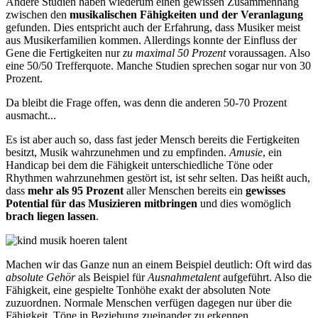
Andere Studien haben wiederum einen gewissen Zusammenhang
zwischen den
musikalischen Fähigkeiten und der Veranlagung
gefunden. Dies entspricht auch der Erfahrung, dass Musiker meist
aus Musikerfamilien kommen. Allerdings konnte der Einfluss der
Gene die Fertigkeiten nur
zu maximal 50 Prozent
voraussagen. Also
eine 50/50 Trefferquote. Manche Studien sprechen sogar nur von 30
Prozent.
Da bleibt die Frage offen, was denn die anderen 50-70 Prozent
ausmacht...
Es ist aber auch so, dass fast jeder Mensch bereits die Fertigkeiten
besitzt, Musik wahrzunehmen und zu empfinden.
Amusie
, ein
Handicap bei dem die Fähigkeit unterschiedliche Töne oder
Rhythmen wahrzunehmen gestört ist, ist sehr selten. Das heißt auch,
dass
mehr als 95 Prozent
aller Menschen bereits ein
gewisses
Potential für das Musizieren mitbringen
und dies womöglich
brach liegen lassen
.
Machen wir das Ganze nun an einem Beispiel deutlich: Oft wird das
absolute Gehör
als Beispiel für
Ausnahmetalent
aufgeführt. Also die
Fähigkeit, eine gespielte Tonhöhe exakt der absoluten Note
zuzuordnen. Normale Menschen verfügen dagegen nur über die
Fähigkeit, Töne in Beziehung zueinander zu erkennen.