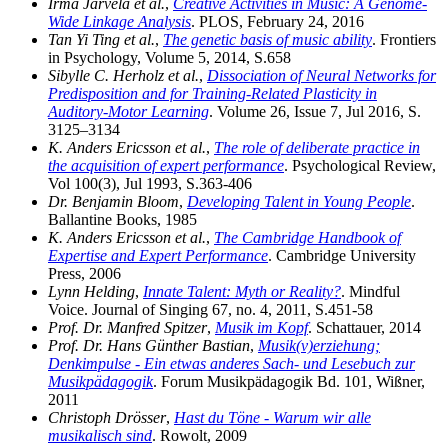
Irma Järvelä et al.
,
Creative Activities in Music: A Genome-
Wide Linkage Analysis
. PLOS, February 24, 2016
Tan Yi Ting et al.
,
The genetic basis of music ability
. Frontiers
in Psychology, Volume 5, 2014, S.658
Sibylle C. Herholz et al.
,
Dissociation of Neural Networks for
Predisposition and for Training-Related Plasticity in
Auditory-Motor Learning
. Volume 26, Issue 7, Jul 2016, S.
3125–3134
K. Anders Ericsson et al.
,
The role of deliberate practice in
the acquisition of expert performance
. Psychological Review,
Vol 100(3), Jul 1993, S.363-406
Dr. Benjamin Bloom
,
Developing Talent in Young People
.
Ballantine Books, 1985
K. Anders Ericsson et al.
,
The Cambridge Handbook of
Expertise and Expert Performance
. Cambridge University
Press, 2006
Lynn Helding
,
Innate Talent: Myth or Reality?
. Mindful
Voice. Journal of Singing 67, no. 4, 2011, S.451-58
Prof. Dr. Manfred Spitzer
,
Musik im Kopf
. Schattauer, 2014
Prof. Dr. Hans Günther Bastian
,
Musik(v)erziehung;
Denkimpulse - Ein etwas anderes Sach- und Lesebuch zur
Musikpädagogik
. Forum Musikpädagogik Bd. 101, Wißner,
2011
Christoph Drösser
,
Hast du Töne - Warum wir alle
musikalisch sind
. Rowolt, 2009