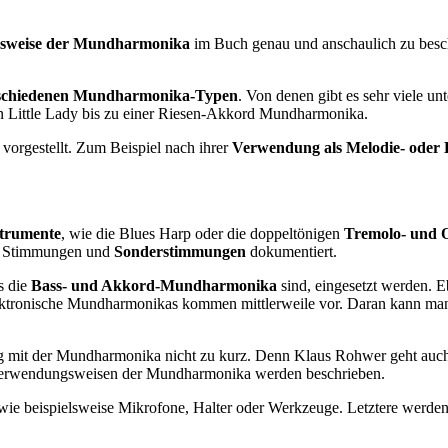
nsweise der Mundharmonika
im Buch genau und anschaulich zu besch
erschiedenen Mundharmonika-Typen
. Von denen gibt es sehr viele un
en Little Lady bis zu einer Riesen-Akkord Mundharmonika.
vorgestellt. Zum Beispiel nach ihrer
Verwendung als Melodie- oder 
strumente
, wie die Blues Harp oder die doppeltönigen
Tremolo- und
en Stimmungen und
Sonderstimmungen
dokumentiert.
s die
Bass- und Akkord-Mundharmonika
sind, eingesetzt werden. E
tronische Mundharmonikas kommen mittlerweile vor. Daran kann man 
 mit der Mundharmonika nicht zu kurz. Denn Klaus Rohwer geht auc
 Verwendungsweisen der Mundharmonika werden beschrieben.
 wie beispielsweise Mikrofone, Halter oder Werkzeuge. Letztere werden 