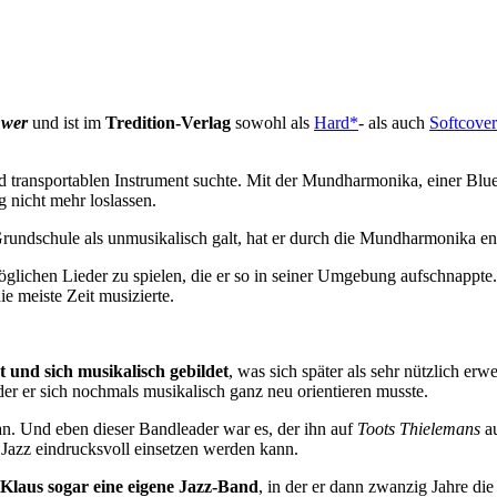
hwer
und ist im
Tredition-Verlag
sowohl als
Hard*
- als auch
Softcove
nd transportablen Instrument suchte. Mit der Mundharmonika, einer Blu
g nicht mehr loslassen.
 Grundschule als unmusikalisch galt, hat er durch die Mundharmonika e
glichen Lieder zu spielen, die er so in seiner Umgebung aufschnappte. 
die meiste Zeit musizierte.
t und sich musikalisch gebildet
, was sich später als sehr nützlich erw
 der er sich nochmals musikalisch ganz neu orientieren musste.
an. Und eben dieser Bandleader war es, der ihn auf
Toots Thielemans
au
Jazz eindrucksvoll einsetzen werden kann.
Klaus sogar eine eigene Jazz-Band
, in der er dann zwanzig Jahre di