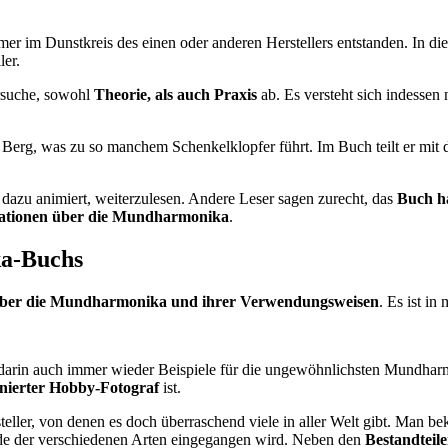
er im Dunstkreis des einen oder anderen Herstellers entstanden. In die
ler.
rsuche, sowohl
Theorie, als auch Praxis
ab. Es versteht sich indessen 
 Berg, was zu so manchem Schenkelklopfer führt. Im Buch teilt er mit 
ch dazu animiert, weiterzulesen. Andere Leser sagen zurecht, das
Buch ha
mationen über die Mundharmonika
.
ka-Buchs
über die Mundharmonika und ihrer Verwendungsweisen
. Es ist i
t darin auch immer wieder Beispiele für die ungewöhnlichsten Mundharmo
onierter Hobby-Fotograf
ist.
ller, von denen es doch überraschend viele in aller Welt gibt. Man b
iede der verschiedenen Arten eingegangen wird. Neben den
Bestandteil