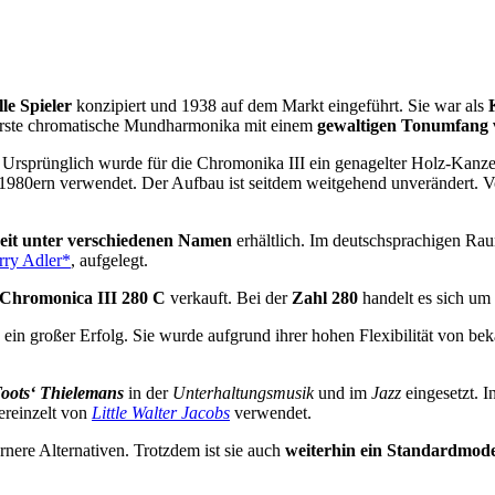
lle Spieler
konzipiert und 1938 auf dem Markt eingeführt. Sie war als
 erste chromatische Mundharmonika mit einem
gewaltigen Tonumfang 
 Ursprünglich wurde für die Chromonika III ein genagelter Holz-Kanzel
n 1980ern verwendet. Der Aufbau ist seitdem weitgehend unverändert.
eit unter verschiedenen Namen
erhältlich. Im deutschsprachigen Rau
rry Adler*
, aufgelegt.
 Chromonica III 280 C
verkauft. Bei der
Zahl 280
handelt es sich um
ein großer Erfolg. Sie wurde aufgrund ihrer hohen Flexibilität von b
oots‘ Thielemans
in der
Unterhaltungsmusik
und im
Jazz
eingesetzt. I
ereinzelt von
Little Walter Jacobs
verwendet.
nere Alternativen. Trotzdem ist sie auch
weiterhin ein Standardmode