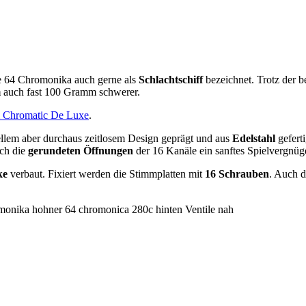
e 64 Chromonika auch gerne als
Schlachtschiff
bezeichnet. Trotz der b
m
auch fast 100 Gramm schwerer.
l Chromatic De Luxe
.
ellem aber durchaus zeitlosem Design geprägt und aus
Edelstahl
gefert
rch die
gerundeten Öffnungen
der 16 Kanäle ein sanftes Spielvergnüg
ke
verbaut. Fixiert werden die Stimmplatten mit
16 Schrauben
. Auch 