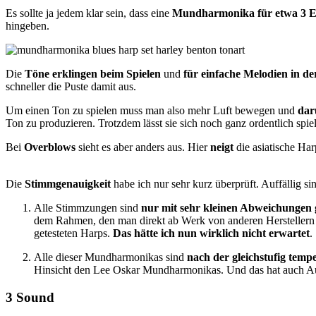
Es sollte ja jedem klar sein, dass eine
Mundharmonika für etwa 3 Eu
hingeben.
Die
Töne erklingen beim Spielen
und
für einfache Melodien in 
schneller die Puste damit aus.
Um einen Ton zu spielen muss man also mehr Luft bewegen und
dar
Ton zu produzieren. Trotzdem lässt sie sich noch ganz ordentlich spi
Bei
Overblows
sieht es aber anders aus. Hier
neigt
die asiatische Har
Die
Stimmgenauigkeit
habe ich nur sehr kurz überprüft. Auffällig s
Alle Stimmzungen sind
nur mit sehr kleinen Abweichungen
dem Rahmen, den man direkt ab Werk von anderen Herstellern er
getesteten Harps.
Das hätte ich nun wirklich nicht erwartet
.
Alle dieser Mundharmonikas sind
nach der gleichstufig tem
Hinsicht den Lee Oskar Mundharmonikas. Und das hat auch A
3 Sound