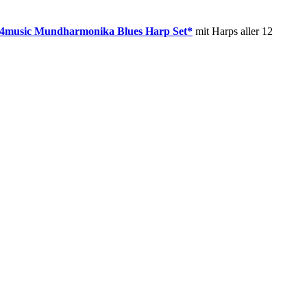
4music Mundharmonika Blues Harp Set*
mit Harps aller 12