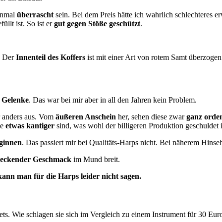
inmal
überrascht
sein. Bei dem Preis hätte ich wahrlich schlechteres e
llt ist. So ist er
gut gegen Stöße geschützt
.
. Der
Innenteil des Koffers
ist mit einer Art von rotem Samt überzogen.
 Gelenke
. Das war bei mir aber in all den Jahren kein Problem.
er anders aus. Vom
äußeren Anschein
her, sehen diese zwar
ganz orden
ie
etwas kantiger
sind, was wohl der billigeren Produktion geschuldet i
ginnen
. Das passiert mir bei Qualitäts-Harps nicht. Bei näherem Hinse
meckender Geschmack
im Mund breit.
ann man für die Harps leider nicht sagen.
s. Wie schlagen sie sich im Vergleich zu einem Instrument für 30 Eu