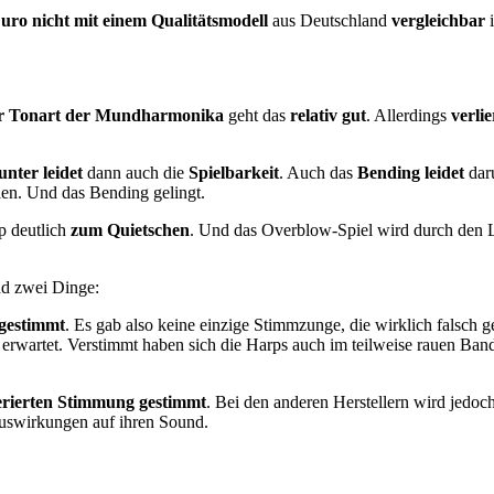
ro nicht mit einem Qualitätsmodell
aus Deutschland
vergleichbar
i
der Tonart der Mundharmonika
geht das
relativ gut
. Allerdings
verli
unter leidet
dann auch die
Spielbarkeit
. Auch das
Bending leidet
daru
elen. Und das Bending gelingt.
p deutlich
zum Quietschen
. Und das Overblow-Spiel wird durch den L
ind zwei Dinge:
 gestimmt
. Es gab also keine einzige Stimmzunge, die wirklich falsch g
wartet. Verstimmt haben sich die Harps auch im teilweise rauen Bandal
perierten Stimmung gestimmt
. Bei den anderen Herstellern wird jedoc
uswirkungen auf ihren Sound.