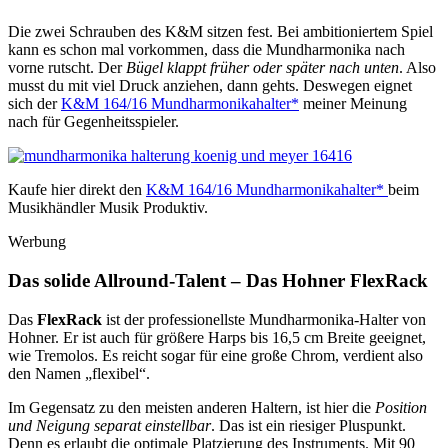
Die zwei Schrauben des K&M sitzen fest. Bei ambitioniertem Spiel
kann es schon mal vorkommen, dass die Mundharmonika nach
vorne rutscht. Der
Bügel klappt früher oder später nach unten
. Also
musst du mit viel Druck anziehen, dann gehts. Deswegen eignet
sich der
K&M 164/16 Mundharmonikahalter*
meiner Meinung
nach für Gegenheitsspieler.
Kaufe hier direkt den
K&M 164/16 Mundharmonikahalter*
beim
Musikhändler Musik Produktiv.
Werbung
Das solide Allround-Talent – Das Hohner FlexRack
Das
FlexRack
ist der professionellste Mundharmonika-Halter von
Hohner. Er ist auch für größere Harps bis 16,5 cm Breite geeignet,
wie Tremolos. Es reicht sogar für eine große Chrom, verdient also
den Namen „flexibel“.
Im Gegensatz zu den meisten anderen Haltern, ist hier die
Position
und Neigung separat einstellbar
. Das ist ein riesiger Pluspunkt.
Denn es erlaubt die optimale Platzierung des Instruments. Mit 90