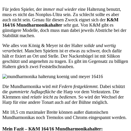
Für jeden Spieler, der
immer mal wieder
eine Halterung benutzt,
muss es nicht das Nonplus-Ultra sein. Zu schlecht sollte es aber
auch nicht sein. Genau für diesen Zweck eignet sich der
K&M
164/16 Mundharmonikahalter
sehr gut. Von K&M gibt es
günstigere Modelle, doch muss man dabei jeweils Abstriche bei der
Stabilität machen.
Wie alles von König & Meyer ist der Halter
solide und wertig
verarbeitet
. Manchen Spielern ist er etwas zu schwer, doch dafür
hält er fixiert an Ort und Stelle. Der Nackenbügel ist mit Silikon
geschützt und angenehm zu tragen. Es gibt im Gegensatz zu billigen
Haltern gleich zwei Feststellschrauben.
Die Mundharmonika wird
mit Federn festgeklemmt
. Dabei schützt
die
gummierte Auflagefläche
die Harp vor dem Verkratzen. Die
Klemmen sind
relativ leicht zu bedienen
. So wird der Wechsel der
Harp für eine andere Tonart auch auf der Bühne möglich.
Mit 18,5 cm maximaler Breite können außer diatonischen
Mundharmonikas noch Tremolos und Chroms eingespannt werden.
Mein Fazit – K&M 164/16 Mundharmonikahalter: