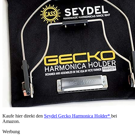
Kaufe hier direkt den
Seydel Gecko Harmonica Holder*
bei
Amazon.
Werbung