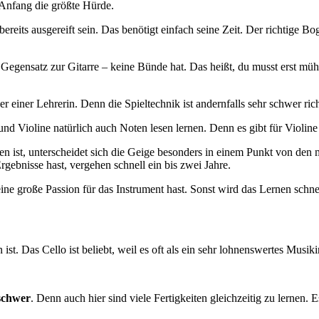
m Anfang die größte Hürde.
eits ausgereift sein. Das benötigt einfach seine Zeit. Der richtige 
m Gegensatz zur Gitarre – keine Bünde hat. Das heißt, du musst erst müh
 einer Lehrerin. Denn die Spieltechnik ist andernfalls sehr schwer rich
d Violine natürlich auch Noten lesen lernen. Denn es gibt für Violine 
n ist, unterscheidet sich die Geige besonders in einem Punkt von den 
Ergebnisse hast, vergehen schnell ein bis zwei Jahre.
ine große Passion für das Instrument hast. Sonst wird das Lernen schnel
 ist. Das Cello ist beliebt, weil es oft als ein sehr lohnenswertes Musik
 schwer
. Denn auch hier sind viele Fertigkeiten gleichzeitig zu lernen.