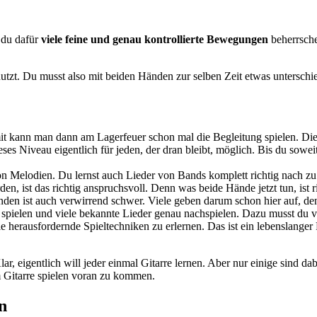
s du dafür
viele feine und genau kontrollierte Bewegungen
beherrsche
tzt. Du musst also mit beiden Händen zur selben Zeit etwas unterschie
it kann man dann am Lagerfeuer schon mal die Begleitung spielen. Die
ses Niveau eigentlich für jeden, der dran bleibt, möglich. Bis du soweit
n Melodien. Du lernst auch Lieder von Bands komplett richtig nach zu 
 ist das richtig anspruchsvoll. Denn was beide Hände jetzt tun, ist ri
nden ist auch verwirrend schwer. Viele geben darum schon hier auf, den
os spielen und viele bekannte Lieder genau nachspielen. Dazu musst d
le herausfordernde Spieltechniken zu erlernen. Das ist ein lebenslange
r, eigentlich will jeder einmal Gitarre lernen. Aber nur einige sind da
m Gitarre spielen voran zu kommen.
n