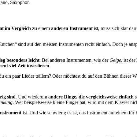
nt
im Vergleich zu
einem
anderen Instrument
ist, muss sich klar dar
 Entchen“ sind auf den meisten Instrumenten recht einfach. Doch je ans
ieg besonders leicht
. Bei anderen Instrumenten, wie der
Geige
, ist der
ent viel Zeit investieren
.
 du ein paar Lieder trällern? Oder möchtest du auf den Bühnen dieser 
rig sind
. Und wiederum
andere Dinge, die vergleichsweise einfach
s
änkung
. Wer beispielsweise kleine Finger hat, wird mit dem Klavier nic
 Instrument
ist. Und wie schwierig es ist, das Instrument auf einem für