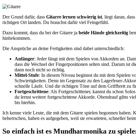
Der Grund dafür, dass
Gitarre lernen schwierig ist
, liegt daran, das
richtigen Ort landen. Du brauchst dafür viel Feingefühl.
Dazu kommt, dass du bei der Gitarre ja
beide Hände gleichzeitig
benu
hinbekommen.
Die Ansprüche an deine Fertigkeiten sind dabei unterschiedlich:
Anfänger
: Jeder fängt mit dem Spielen von Akkorden an. Dam
dass die Wechsel der Fingerpositionen selten sind. Darum ist die
dann noch nicht so richtig.
Mittel-Stufe
: In diesem Niveau beginnst du mit dem Spielen vo
Schwierigkeiten. Denn im Gegensatz zu den Lagerfeuer-Akkorden,
schnelle Läufe. Und die richtigen Töne auf dem Griffbrett zu fi
Fortgeschrittene
: Als Fortgeschrittener, kannst du schon Sol
du lernst weitere fortgeschrittene Akkorde. Obendrauf gibts vie
bis hierhin.
Ich kenne viele Leute, die mit dem Gitarre spielen begonnen haben. Kla
beherrschen, haben es aufgegeben, weil sie erwarteten, schneller bei
So einfach ist es Mundharmonika zu spiele