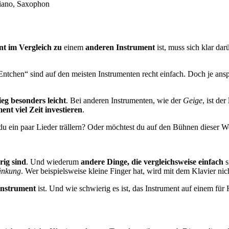
nt
im Vergleich zu
einem
anderen Instrument
ist, muss sich klar dar
 Entchen“ sind auf den meisten Instrumenten recht einfach. Doch je ans
ieg besonders leicht
. Bei anderen Instrumenten, wie der
Geige
, ist der
ent viel Zeit investieren
.
 du ein paar Lieder trällern? Oder möchtest du auf den Bühnen dieser 
rig sind
. Und wiederum
andere Dinge, die vergleichsweise einfach
s
änkung
. Wer beispielsweise kleine Finger hat, wird mit dem Klavier nic
 Instrument
ist. Und wie schwierig es ist, das Instrument auf einem für