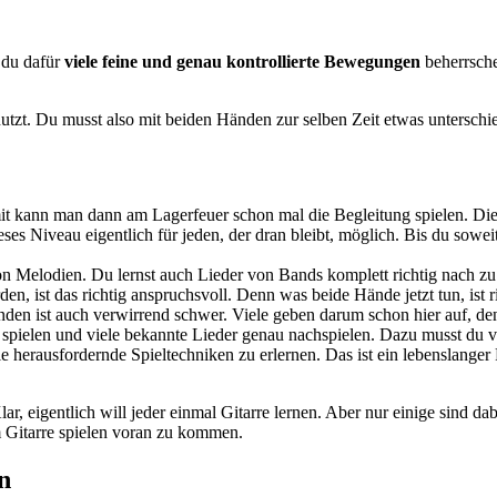
s du dafür
viele feine und genau kontrollierte Bewegungen
beherrsche
tzt. Du musst also mit beiden Händen zur selben Zeit etwas unterschie
it kann man dann am Lagerfeuer schon mal die Begleitung spielen. Die
ses Niveau eigentlich für jeden, der dran bleibt, möglich. Bis du soweit
n Melodien. Du lernst auch Lieder von Bands komplett richtig nach zu 
 ist das richtig anspruchsvoll. Denn was beide Hände jetzt tun, ist ri
nden ist auch verwirrend schwer. Viele geben darum schon hier auf, den
os spielen und viele bekannte Lieder genau nachspielen. Dazu musst d
le herausfordernde Spieltechniken zu erlernen. Das ist ein lebenslange
r, eigentlich will jeder einmal Gitarre lernen. Aber nur einige sind da
m Gitarre spielen voran zu kommen.
n