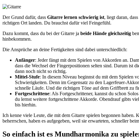
Der Grund dafür, dass
Gitarre lernen schwierig ist
, liegt daran, das
richtigen Ort landen. Du brauchst dafür viel Feingefühl.
Dazu kommt, dass du bei der Gitarre ja
beide Hände gleichzeitig
benu
hinbekommen.
Die Ansprüche an deine Fertigkeiten sind dabei unterschiedlich:
Anfänger
: Jeder fängt mit dem Spielen von Akkorden an. Dam
dass die Wechsel der Fingerpositionen selten sind. Darum ist die
dann noch nicht so richtig.
Mittel-Stufe
: In diesem Niveau beginnst du mit dem Spielen vo
Schwierigkeiten. Denn im Gegensatz zu den Lagerfeuer-Akkorden,
schnelle Läufe. Und die richtigen Töne auf dem Griffbrett zu fi
Fortgeschrittene
: Als Fortgeschrittener, kannst du schon Sol
du lernst weitere fortgeschrittene Akkorde. Obendrauf gibts vie
bis hierhin.
Ich kenne viele Leute, die mit dem Gitarre spielen begonnen haben. Kla
beherrschen, haben es aufgegeben, weil sie erwarteten, schneller bei
So einfach ist es Mundharmonika zu spiele