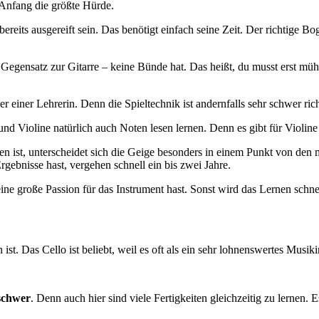
m Anfang die größte Hürde.
eits ausgereift sein. Das benötigt einfach seine Zeit. Der richtige 
m Gegensatz zur Gitarre – keine Bünde hat. Das heißt, du musst erst müh
 einer Lehrerin. Denn die Spieltechnik ist andernfalls sehr schwer rich
d Violine natürlich auch Noten lesen lernen. Denn es gibt für Violine 
n ist, unterscheidet sich die Geige besonders in einem Punkt von den 
Ergebnisse hast, vergehen schnell ein bis zwei Jahre.
ine große Passion für das Instrument hast. Sonst wird das Lernen schnel
 ist. Das Cello ist beliebt, weil es oft als ein sehr lohnenswertes Musik
 schwer
. Denn auch hier sind viele Fertigkeiten gleichzeitig zu lernen.