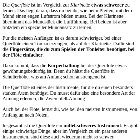
Die
Querflöte
ist im Vergleich zur
Klarinette
etwas schwerer
zu
lernen. Das liegt daran, dass du bei ihr, wie beim Pfeifen, mit dem
Mund einen engen Luftstrom bilden musst. Bei der Klarinette
übernimmt das Mundstück die Luftführung. Bei beiden ist aber
trotzdem ein spezieller Mundansatz zu lernen.
Für die meisten Anfänger, ist es darum schwieriger, bei einer
Querflöte einen Ton zu erzeugen, als auf der Klarinette. Dafür sind
die
Fingersätze, die du zum Spielen der Tonleiter benötigst, bei
der Flöte einfacher
.
Dazu kommt, dass die
Körperhaltung
bei der Querflöte etwas
gewöhnungsbedürftig ist. Denn du hältst die Querflöte in
Schulterhöhe, was am Anfang schon anstrengend ist.
Die Querflöte ist eines der Instrumente, für die du einen besonders
starken Atem benötigst. Du musst dafür also eine besondere Art der
Atmung erlernen, die Zwerchfell-Atmung.
Auch bei der Flöte, lernst du, wie bei den meisten Instrumenten, von
Anfang an nach Noten.
Insgesamt ist die Querflöte ein
mittel-schweres Instrument
. Es gibt
einige schwierige Dinge, aber im Vergleich zu ein paar anderen
Instrumenten, sind diese auch wiederum nicht so schwer.