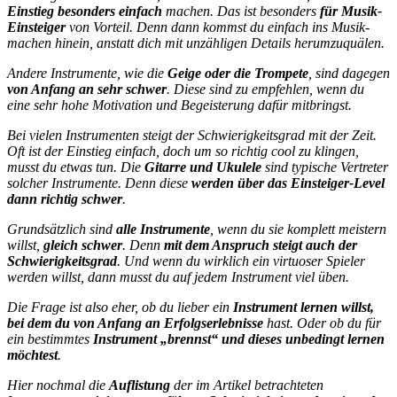
Einstieg besonders einfach
machen. Das ist besonders
für Musik-
Einsteiger
von Vorteil. Denn dann kommst du einfach ins Musik-
machen hinein, anstatt dich mit unzähligen Details herumzuquälen.
Andere Instrumente, wie die
Geige oder die Trompete
, sind dagegen
von Anfang an sehr schwer
. Diese sind zu empfehlen, wenn du
eine sehr hohe Motivation und Begeisterung dafür mitbringst.
Bei vielen Instrumenten steigt der Schwierigkeitsgrad mit der Zeit.
Oft ist der Einstieg einfach, doch um so richtig cool zu klingen,
musst du etwas tun. Die
Gitarre und Ukulele
sind typische Vertreter
solcher Instrumente. Denn diese
werden über das Einsteiger-Level
dann richtig schwer
.
Grundsätzlich sind
alle Instrumente
, wenn du sie komplett meistern
willst,
gleich schwer
. Denn
mit dem Anspruch steigt auch der
Schwierigkeitsgrad
. Und wenn du wirklich ein virtuoser Spieler
werden willst, dann musst du auf jedem Instrument viel üben.
Die Frage ist also eher, ob du lieber ein
Instrument lernen willst,
bei dem du von Anfang an Erfolgserlebnisse
hast. Oder ob du für
ein bestimmtes
Instrument „brennst“ und dieses unbedingt lernen
möchtest
.
Hier nochmal die
Auflistung
der im Artikel betrachteten