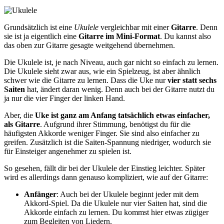
Grundsätzlich ist eine
Ukulele
vergleichbar mit einer
Gitarre
. Denn
sie ist ja eigentlich eine
Gitarre im Mini-Format
. Du kannst also
das oben zur Gitarre gesagte weitgehend übernehmen.
Die Ukulele ist, je nach Niveau, auch gar nicht so einfach zu lernen.
Die Ukulele sieht zwar aus, wie ein Spielzeug, ist aber ähnlich
schwer wie die Gitarre zu lernen. Dass die Uke nur
vier statt sechs
Saiten
hat, ändert daran wenig. Denn auch bei der Gitarre nutzt du
ja nur die vier Finger der linken Hand.
Aber, die
Uke ist ganz am Anfang tatsächlich etwas einfacher,
als Gitarre
. Aufgrund ihrer Stimmung, benötigst du für die
häufigsten Akkorde weniger Finger. Sie sind also einfacher zu
greifen. Zusätzlich ist die Saiten-Spannung niedriger, wodurch sie
für Einsteiger angenehmer zu spielen ist.
So gesehen, fällt dir bei der Ukulele der Einstieg leichter. Später
wird es allerdings dann genauso kompliziert, wie auf der Gitarre:
Anfänger
: Auch bei der Ukulele beginnt jeder mit dem
Akkord-Spiel. Da die Ukulele nur vier Saiten hat, sind die
Akkorde einfach zu lernen. Du kommst hier etwas zügiger
zum Begleiten von Liedern.