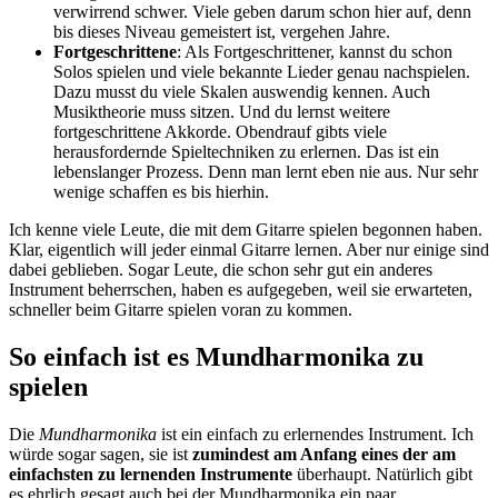
verwirrend schwer. Viele geben darum schon hier auf, denn
bis dieses Niveau gemeistert ist, vergehen Jahre.
Fortgeschrittene
: Als Fortgeschrittener, kannst du schon
Solos spielen und viele bekannte Lieder genau nachspielen.
Dazu musst du viele Skalen auswendig kennen. Auch
Musiktheorie muss sitzen. Und du lernst weitere
fortgeschrittene Akkorde. Obendrauf gibts viele
herausfordernde Spieltechniken zu erlernen. Das ist ein
lebenslanger Prozess. Denn man lernt eben nie aus. Nur sehr
wenige schaffen es bis hierhin.
Ich kenne viele Leute, die mit dem Gitarre spielen begonnen haben.
Klar, eigentlich will jeder einmal Gitarre lernen. Aber nur einige sind
dabei geblieben. Sogar Leute, die schon sehr gut ein anderes
Instrument beherrschen, haben es aufgegeben, weil sie erwarteten,
schneller beim Gitarre spielen voran zu kommen.
So einfach ist es Mundharmonika zu
spielen
Die
Mundharmonika
ist ein einfach zu erlernendes Instrument. Ich
würde sogar sagen, sie ist
zumindest am Anfang eines der am
einfachsten zu lernenden Instrumente
überhaupt. Natürlich gibt
es ehrlich gesagt auch bei der Mundharmonika ein paar