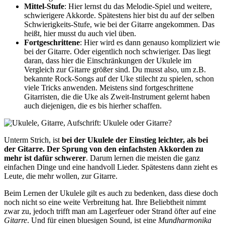
Mittel-Stufe
: Hier lernst du das Melodie-Spiel und weitere,
schwierigere Akkorde. Spätestens hier bist du auf der selben
Schwierigkeits-Stufe, wie bei der Gitarre angekommen. Das
heißt, hier musst du auch viel üben.
Fortgeschrittene
: Hier wird es dann genauso kompliziert wie
bei der Gitarre. Oder eigentlich noch schwieriger. Das liegt
daran, dass hier die Einschränkungen der Ukulele im
Vergleich zur Gitarre größer sind. Du musst also, um z.B.
bekannte Rock-Songs auf der Uke stilecht zu spielen, schon
viele Tricks anwenden. Meistens sind fortgeschrittene
Gitarristen, die die Uke als Zweit-Instrument gelernt haben
auch diejenigen, die es bis hierher schaffen.
Unterm Strich, ist
bei der Ukulele der Einstieg leichter, als bei
der Gitarre. Der Sprung von den einfachsten Akkorden zu
mehr ist dafür schwerer
. Darum lernen die meisten die ganz
einfachen Dinge und eine handvoll Lieder. Spätestens dann zieht es
Leute, die mehr wollen, zur Gitarre.
Beim Lernen der Ukulele gilt es auch zu bedenken, dass diese doch
noch nicht so eine weite Verbreitung hat. Ihre Beliebtheit nimmt
zwar zu, jedoch trifft man am Lagerfeuer oder Strand öfter auf eine
Gitarre
. Und für einen bluesigen Sound, ist eine
Mundharmonika