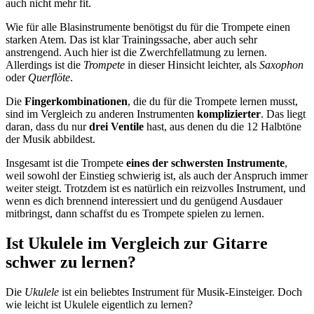
auch nicht mehr fit.
Wie für alle Blasinstrumente benötigst du für die Trompete einen
starken Atem. Das ist klar Trainingssache, aber auch sehr
anstrengend. Auch hier ist die Zwerchfellatmung zu lernen.
Allerdings ist die
Trompete
in dieser Hinsicht leichter, als
Saxophon
oder
Querflöte
.
Die
Fingerkombinationen
, die du für die Trompete lernen musst,
sind im Vergleich zu anderen Instrumenten
komplizierter
. Das liegt
daran, dass du nur
drei Ventile
hast, aus denen du die 12 Halbtöne
der Musik abbildest.
Insgesamt ist die Trompete
eines der schwersten Instrumente
,
weil sowohl der Einstieg schwierig ist, als auch der Anspruch immer
weiter steigt. Trotzdem ist es natürlich ein reizvolles Instrument, und
wenn es dich brennend interessiert und du genügend Ausdauer
mitbringst, dann schaffst du es Trompete spielen zu lernen.
Ist Ukulele im Vergleich zur Gitarre
schwer zu lernen?
Die
Ukulele
ist ein beliebtes Instrument für Musik-Einsteiger. Doch
wie leicht ist Ukulele eigentlich zu lernen?