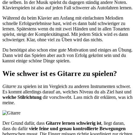
die selben. In der Musik spielst du dagegen ständig andere Noten.
Klavierspielen ist also auf jeden Fall schwerer als Autofahren lernen.
Während du beim Klavier am Anfang mit einfachsten Melodien
schnelle Erfolgserlebnisse hast, wird es dann bald schwieriger zu
lernen. Spätestens wenn du mit zwei Händen und in allen Tonarten
spielst, steigt der Komplexitätsgrad. Mit jedem Stück wird es dann
schwieriger. Klar, ohne viel zu Üben wird das nichts.
Du benötigst also schon eine gute Motivation und einiges an Übung.
Dann wird das Spielen aber auch von Erfolg gekrönt sein und du
kannst einige schöne Dinge spielen.
Wie schwer ist es Gitarre zu spielen?
Gitarre
zu spielen ist im Vergleich zu anderen Instrumenten schwer.
Es kommt allerdings darauf an, welches Niveau du als Ziel hast und
welche Stilrichtung
dir vorschwebt. Lass mich dir erklären, was ich
meine.
Der Grund dafür, dass
Gitarre lernen schwierig ist
, liegt daran,
dass du dafür
viele feine und genau kontrollierte Bewegungen
beherrschen musst. Die Finger müssen richtig koordiniert zur richten