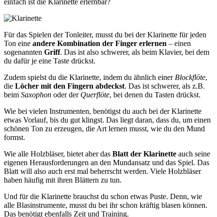
einfach ist die Klarinette erlernbar?
Für das Spielen der Tonleiter, musst du bei der Klarinette für jeden
Ton eine
andere Kombination der Finger erlernen
– einen
sogenannten
Griff
. Das ist also schwerer, als beim Klavier, bei dem
du dafür je eine Taste drückst.
Zudem spielst du die Klarinette, indem du ähnlich einer
Blockflöte
,
die
Löcher mit den Fingern abdeckst
. Das ist schwerer, als z.B.
beim
Saxophon
oder der
Querflöte
, bei denen du Tasten drückst.
Wie bei vielen Instrumenten, benötigst du auch bei der Klarinette
etwas Vorlauf, bis du gut klingst. Das liegt daran, dass du, um einen
schönen Ton zu erzeugen, die Art lernen musst, wie du den Mund
formst.
Wie alle Holzbläser, bietet aber das
Blatt der Klarinette
auch seine
eigenen Herausforderungen an den Mundansatz und das Spiel. Das
Blatt will also auch erst mal beherrscht werden. Viele Holzbläser
haben häufig mit ihren Blättern zu tun.
Und für die Klarinette brauchst du schon etwas Puste. Denn, wie
alle Blasinstrumente, musst du bei ihr schon kräftig blasen können.
Das benötigt ebenfalls Zeit und Training.