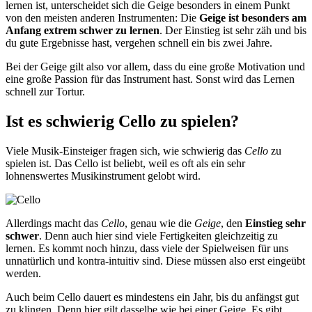
lernen ist, unterscheidet sich die Geige besonders in einem Punkt
von den meisten anderen Instrumenten: Die
Geige ist besonders am
Anfang extrem schwer zu lernen
. Der Einstieg ist sehr zäh und bis
du gute Ergebnisse hast, vergehen schnell ein bis zwei Jahre.
Bei der Geige gilt also vor allem, dass du eine große Motivation und
eine große Passion für das Instrument hast. Sonst wird das Lernen
schnell zur Tortur.
Ist es schwierig Cello zu spielen?
Viele Musik-Einsteiger fragen sich, wie schwierig das
Cello
zu
spielen ist. Das Cello ist beliebt, weil es oft als ein sehr
lohnenswertes Musikinstrument gelobt wird.
Allerdings macht das
Cello
, genau wie die
Geige
, den
Einstieg sehr
schwer
. Denn auch hier sind viele Fertigkeiten gleichzeitig zu
lernen. Es kommt noch hinzu, dass viele der Spielweisen für uns
unnatürlich und kontra-intuitiv sind. Diese müssen also erst eingeübt
werden.
Auch beim Cello dauert es mindestens ein Jahr, bis du anfängst gut
zu klingen. Denn hier gilt dasselbe wie bei einer Geige. Es gibt