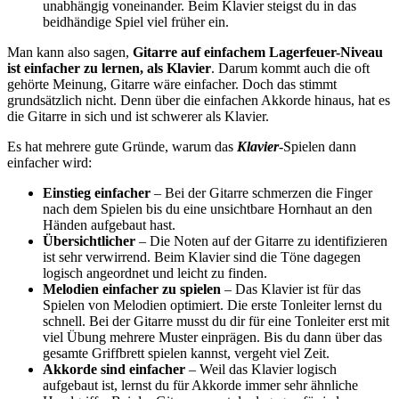
unabhängig voneinander. Beim Klavier steigst du in das
beidhändige Spiel viel früher ein.
Man kann also sagen,
Gitarre auf einfachem Lagerfeuer-Niveau
ist einfacher zu lernen, als Klavier
. Darum kommt auch die oft
gehörte Meinung, Gitarre wäre einfacher. Doch das stimmt
grundsätzlich nicht. Denn über die einfachen Akkorde hinaus, hat es
die Gitarre in sich und ist schwerer als Klavier.
Es hat mehrere gute Gründe, warum das
Klavier
-Spielen dann
einfacher wird:
Einstieg einfacher
– Bei der Gitarre schmerzen die Finger
nach dem Spielen bis du eine unsichtbare Hornhaut an den
Händen aufgebaut hast.
Übersichtlicher
– Die Noten auf der Gitarre zu identifizieren
ist sehr verwirrend. Beim Klavier sind die Töne dagegen
logisch angeordnet und leicht zu finden.
Melodien einfacher zu spielen
– Das Klavier ist für das
Spielen von Melodien optimiert. Die erste Tonleiter lernst du
schnell. Bei der Gitarre musst du dir für eine Tonleiter erst mit
viel Übung mehrere Muster einprägen. Bis du dann über das
gesamte Griffbrett spielen kannst, vergeht viel Zeit.
Akkorde sind einfacher
– Weil das Klavier logisch
aufgebaut ist, lernst du für Akkorde immer sehr ähnliche