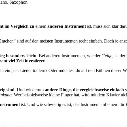
nt
im Vergleich zu
einem
anderen Instrument
ist, muss sich klar dar
 Entchen“ sind auf den meisten Instrumenten recht einfach. Doch je ans
ieg besonders leicht
. Bei anderen Instrumenten, wie der
Geige
, ist der
ent viel Zeit investieren
.
 du ein paar Lieder trällern? Oder möchtest du auf den Bühnen dieser 
rig sind
. Und wiederum
andere Dinge, die vergleichsweise einfach
s
änkung
. Wer beispielsweise kleine Finger hat, wird mit dem Klavier nic
 Instrument
ist. Und wie schwierig es ist, das Instrument auf einem für