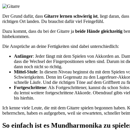
Der Grund dafür, dass
Gitarre lernen schwierig ist
, liegt daran, das
richtigen Ort landen. Du brauchst dafür viel Feingefühl.
Dazu kommt, dass du bei der Gitarre ja
beide Hände gleichzeitig
benu
hinbekommen.
Die Ansprüche an deine Fertigkeiten sind dabei unterschiedlich:
Anfänger
: Jeder fängt mit dem Spielen von Akkorden an. Dam
dass die Wechsel der Fingerpositionen selten sind. Darum ist die
dann noch nicht so richtig.
Mittel-Stufe
: In diesem Niveau beginnst du mit dem Spielen vo
Schwierigkeiten. Denn im Gegensatz zu den Lagerfeuer-Akkorden,
schnelle Läufe. Und die richtigen Töne auf dem Griffbrett zu fi
Fortgeschrittene
: Als Fortgeschrittener, kannst du schon Sol
du lernst weitere fortgeschrittene Akkorde. Obendrauf gibts vie
bis hierhin.
Ich kenne viele Leute, die mit dem Gitarre spielen begonnen haben. Kla
beherrschen, haben es aufgegeben, weil sie erwarteten, schneller bei
So einfach ist es Mundharmonika zu spiele