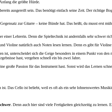
m Anfang die größte Hürde.
eits ausgereift sein. Das benötigt einfach seine Zeit. Der richtige 
m Gegensatz zur Gitarre – keine Bünde hat. Das heißt, du musst erst müh
 einer Lehrerin. Denn die Spieltechnik ist andernfalls sehr schwer rich
d Violine natürlich auch Noten lesen lernen. Denn es gibt für Violine 
n ist, unterscheidet sich die Geige besonders in einem Punkt von den 
Ergebnisse hast, vergehen schnell ein bis zwei Jahre.
ine große Passion für das Instrument hast. Sonst wird das Lernen schnel
 ist. Das Cello ist beliebt, weil es oft als ein sehr lohnenswertes Musik
 schwer
. Denn auch hier sind viele Fertigkeiten gleichzeitig zu lernen.