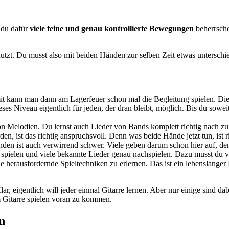
s du dafür
viele feine und genau kontrollierte Bewegungen
beherrsche
tzt. Du musst also mit beiden Händen zur selben Zeit etwas unterschie
it kann man dann am Lagerfeuer schon mal die Begleitung spielen. Die
ses Niveau eigentlich für jeden, der dran bleibt, möglich. Bis du soweit
n Melodien. Du lernst auch Lieder von Bands komplett richtig nach zu 
 ist das richtig anspruchsvoll. Denn was beide Hände jetzt tun, ist ri
nden ist auch verwirrend schwer. Viele geben darum schon hier auf, den
os spielen und viele bekannte Lieder genau nachspielen. Dazu musst d
le herausfordernde Spieltechniken zu erlernen. Das ist ein lebenslange
r, eigentlich will jeder einmal Gitarre lernen. Aber nur einige sind da
m Gitarre spielen voran zu kommen.
n