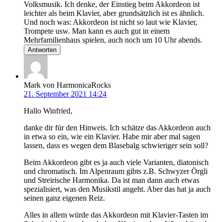
Volksmusik. Ich denke, der Einstieg beim Akkordeon ist
leichter als beim Klavier, aber grundsätzlich ist es ähnlich.
Und noch was: Akkordeon ist nicht so laut wie Klavier,
Trompete usw. Man kann es auch gut in einem
Mehrfamilienhaus spielen, auch noch um 10 Uhr abends.
Antworten
Mark von HarmonicaRocks
21. September 2021 14:24
Hallo Winfried,
danke dir für den Hinweis. Ich schätze das Akkordeon auch
in etwa so ein, wie ein Klavier. Habe mir aber mal sagen
lassen, dass es wegen dem Blasebalg schwieriger sein soll?
Beim Akkordeon gibt es ja auch viele Varianten, diatonisch
und chromatisch. Im Alpenraum gibts z.B. Schwyzer Örgli
und Streirische Harmonika. Da ist man dann auch etwas
spezialisiert, was den Musikstil angeht. Aber das hat ja auch
seinen ganz eigenen Reiz.
Alles in allem würde das Akkordeon mit Klavier-Tasten im