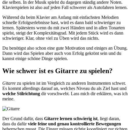
die selben. In der Musik spielst du dagegen ständig andere Noten.
Klavierspielen ist also auf jeden Fall schwerer als Autofahren lernen.
Während du beim Klavier am Anfang mit einfachsten Melodien
schnelle Erfolgserlebnisse hast, wird es dann bald schwieriger zu
lernen. Spätestens wenn du mit zwei Händen und in allen Tonarten
spielst, steigt der Komplexitätsgrad. Mit jedem Stück wird es dann
schwieriger. Klar, ohne viel zu Üben wird das nichts.
Du benötigst also schon eine gute Motivation und einiges an Übung.
Dann wird das Spielen aber auch von Erfolg gekrönt sein und du
kannst einige schöne Dinge spielen.
Wie schwer ist es Gitarre zu spielen?
Gitarre
zu spielen ist im Vergleich zu anderen Instrumenten schwer.
Es kommt allerdings darauf an, welches Niveau du als Ziel hast und
welche Stilrichtung
dir vorschwebt. Lass mich dir erklären, was ich
meine.
Der Grund dafür, dass
Gitarre lernen schwierig ist
, liegt daran,
dass du dafür
viele feine und genau kontrollierte Bewegungen
beherrschen musst. Die Finger müssen richtig koordiniert zur richten