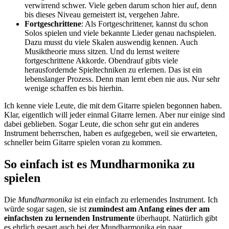
verwirrend schwer. Viele geben darum schon hier auf, denn
bis dieses Niveau gemeistert ist, vergehen Jahre.
Fortgeschrittene
: Als Fortgeschrittener, kannst du schon
Solos spielen und viele bekannte Lieder genau nachspielen.
Dazu musst du viele Skalen auswendig kennen. Auch
Musiktheorie muss sitzen. Und du lernst weitere
fortgeschrittene Akkorde. Obendrauf gibts viele
herausfordernde Spieltechniken zu erlernen. Das ist ein
lebenslanger Prozess. Denn man lernt eben nie aus. Nur sehr
wenige schaffen es bis hierhin.
Ich kenne viele Leute, die mit dem Gitarre spielen begonnen haben.
Klar, eigentlich will jeder einmal Gitarre lernen. Aber nur einige sind
dabei geblieben. Sogar Leute, die schon sehr gut ein anderes
Instrument beherrschen, haben es aufgegeben, weil sie erwarteten,
schneller beim Gitarre spielen voran zu kommen.
So einfach ist es Mundharmonika zu
spielen
Die
Mundharmonika
ist ein einfach zu erlernendes Instrument. Ich
würde sogar sagen, sie ist
zumindest am Anfang eines der am
einfachsten zu lernenden Instrumente
überhaupt. Natürlich gibt
es ehrlich gesagt auch bei der Mundharmonika ein paar