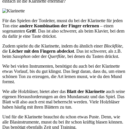
einfach ist die Klarinette erlernbar?
Für das Spielen der Tonleiter, musst du bei der Klarinette für jeden
Ton eine
andere Kombination der Finger erlernen
– einen
sogenannten
Griff
. Das ist also schwerer, als beim Klavier, bei dem
du dafür je eine Taste drückst.
Zudem spielst du die Klarinette, indem du ähnlich einer
Blockflöte
,
die
Löcher mit den Fingern abdeckst
. Das ist schwerer, als z.B.
beim
Saxophon
oder der
Querflöte
, bei denen du Tasten drückst.
Wie bei vielen Instrumenten, benötigst du auch bei der Klarinette
etwas Vorlauf, bis du gut klingst. Das liegt daran, dass du, um einen
schönen Ton zu erzeugen, die Art lernen musst, wie du den Mund
formst.
Wie alle Holzbläser, bietet aber das
Blatt der Klarinette
auch seine
eigenen Herausforderungen an den Mundansatz und das Spiel. Das
Blatt will also auch erst mal beherrscht werden. Viele Holzbläser
haben häufig mit ihren Blättern zu tun.
Und für die Klarinette brauchst du schon etwas Puste. Denn, wie
alle Blasinstrumente, musst du bei ihr schon kräftig blasen können.
Das benötigt ebenfalls Zeit und Training.