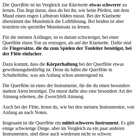
Die
Querflöte
ist im Vergleich zur
Klarinette
etwas schwerer
zu
lernen. Das liegt daran, dass du bei ihr, wie beim Pfeifen, mit dem
Mund einen engen Luftstrom bilden musst. Bei der Klarinette
übernimmt das Mundstück die Luftführung. Bei beiden ist aber
trotzdem ein spezieller Mundansatz zu lernen.
Für die meisten Anfänger, ist es darum schwieriger, bei einer
Querflöte einen Ton zu erzeugen, als auf der Klarinette. Dafür sind
die
Fingersätze, die du zum Spielen der Tonleiter benötigst, bei
der Flöte einfacher
.
Dazu kommt, dass die
Körperhaltung
bei der Querflöte etwas
gewöhnungsbedürftig ist. Denn du hältst die Querflöte in
Schulterhöhe, was am Anfang schon anstrengend ist.
Die Querflöte ist eines der Instrumente, für die du einen besonders
starken Atem benötigst. Du musst dafür also eine besondere Art der
Atmung erlernen, die Zwerchfell-Atmung.
Auch bei der Flöte, lernst du, wie bei den meisten Instrumenten, von
Anfang an nach Noten.
Insgesamt ist die Querflöte ein
mittel-schweres Instrument
. Es gibt
einige schwierige Dinge, aber im Vergleich zu ein paar anderen
Instrumenten, sind diese auch wiederum nicht so schwer.