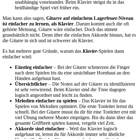
unabhängig voneinander. Beim Klavier steigst du in das
beidhändige Spiel viel früher ein.
Man kann also sagen,
Gitarre auf einfachem Lagerfeuer-Niveau
ist einfacher zu lernen, als Klavier
. Darum kommt auch die oft
gehörte Meinung, Gitarre wäre einfacher. Doch das stimmt
grundsätzlich nicht. Denn über die einfachen Akkorde hinaus, hat es
die Gitarre in sich und ist schwerer als Klavier.
Es hat mehrere gute Gründe, warum das
Klavier
-Spielen dann
einfacher wird:
Einstieg einfacher
– Bei der Gitarre schmerzen die Finger
nach dem Spielen bis du eine unsichtbare Hornhaut an den
Händen aufgebaut hast.
Übersichtlicher
– Die Noten auf der Gitarre zu identifizieren
ist sehr verwirrend. Beim Klavier sind die Töne dagegen
logisch angeordnet und leicht zu finden.
Melodien einfacher zu spielen
– Das Klavier ist für das
Spielen von Melodien optimiert. Die erste Tonleiter lernst du
schnell. Bei der Gitarre musst du dir für eine Tonleiter erst mit
viel Übung mehrere Muster einprägen. Bis du dann über das
gesamte Griffbrett spielen kannst, vergeht viel Zeit.
Akkorde sind einfacher
– Weil das Klavier logisch
aufgebaut ist, lernst du für Akkorde immer sehr ähnliche