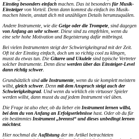
Einstieg besonders einfach
machen. Das ist besonders
für Musik-
Einsteiger
von Vorteil. Denn dann kommst du einfach ins Musik-
machen hinein, anstatt dich mit unzähligen Details herumzuquälen.
Andere Instrumente, wie die
Geige oder die Trompete
, sind dagegen
von Anfang an sehr schwer
. Diese sind zu empfehlen, wenn du
eine sehr hohe Motivation und Begeisterung dafür mitbringst.
Bei vielen Instrumenten steigt der Schwierigkeitsgrad mit der Zeit.
Oft ist der Einstieg einfach, doch um so richtig cool zu klingen,
musst du etwas tun. Die
Gitarre und Ukulele
sind typische Vertreter
solcher Instrumente. Denn diese
werden über das Einsteiger-Level
dann richtig schwer
.
Grundsätzlich sind
alle Instrumente
, wenn du sie komplett meistern
willst,
gleich schwer
. Denn
mit dem Anspruch steigt auch der
Schwierigkeitsgrad
. Und wenn du wirklich ein virtuoser Spieler
werden willst, dann musst du auf jedem Instrument viel üben.
Die Frage ist also eher, ob du lieber ein
Instrument lernen willst,
bei dem du von Anfang an Erfolgserlebnisse
hast. Oder ob du für
ein bestimmtes
Instrument „brennst“ und dieses unbedingt lernen
möchtest
.
Hier nochmal die
Auflistung
der im Artikel betrachteten