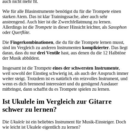
auch nicht mehr fit.
Wie für alle Blasinstrumente benötigst du für die Trompete einen
starken Atem. Das ist klar Trainingssache, aber auch sehr
anstrengend. Auch hier ist die Zwerchfellatmung zu lernen.
Allerdings ist die
Trompete
in dieser Hinsicht leichter, als
Saxophon
oder
Querflöte
.
Die
Fingerkombinationen
, die du für die Trompete lernen musst,
sind im Vergleich zu anderen Instrumenten
komplizierter
. Das liegt
daran, dass du nur
drei Ventile
hast, aus denen du die 12 Halbtöne
der Musik abbildest.
Insgesamt ist die Trompete
eines der schwersten Instrumente
,
weil sowohl der Einstieg schwierig ist, als auch der Anspruch immer
weiter steigt. Trotzdem ist es natürlich ein reizvolles Instrument, und
wenn es dich brennend interessiert und du genügend Ausdauer
mitbringst, dann schaffst du es Trompete spielen zu lernen.
Ist Ukulele im Vergleich zur Gitarre
schwer zu lernen?
Die
Ukulele
ist ein beliebtes Instrument für Musik-Einsteiger. Doch
wie leicht ist Ukulele eigentlich zu lernen?