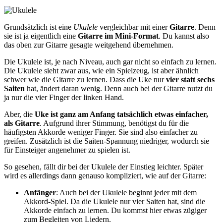
Grundsätzlich ist eine
Ukulele
vergleichbar mit einer
Gitarre
. Denn
sie ist ja eigentlich eine
Gitarre im Mini-Format
. Du kannst also
das oben zur Gitarre gesagte weitgehend übernehmen.
Die Ukulele ist, je nach Niveau, auch gar nicht so einfach zu lernen.
Die Ukulele sieht zwar aus, wie ein Spielzeug, ist aber ähnlich
schwer wie die Gitarre zu lernen. Dass die Uke nur
vier statt sechs
Saiten
hat, ändert daran wenig. Denn auch bei der Gitarre nutzt du
ja nur die vier Finger der linken Hand.
Aber, die
Uke ist ganz am Anfang tatsächlich etwas einfacher,
als Gitarre
. Aufgrund ihrer Stimmung, benötigst du für die
häufigsten Akkorde weniger Finger. Sie sind also einfacher zu
greifen. Zusätzlich ist die Saiten-Spannung niedriger, wodurch sie
für Einsteiger angenehmer zu spielen ist.
So gesehen, fällt dir bei der Ukulele der Einstieg leichter. Später
wird es allerdings dann genauso kompliziert, wie auf der Gitarre:
Anfänger
: Auch bei der Ukulele beginnt jeder mit dem
Akkord-Spiel. Da die Ukulele nur vier Saiten hat, sind die
Akkorde einfach zu lernen. Du kommst hier etwas zügiger
zum Begleiten von Liedern.