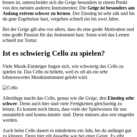
lernen ist, unterscheidet sich die Geige besonders in einem Punkt
von den meisten anderen Instrumenten: Die
Geige ist besonders am
Anfang extrem schwer zu lernen
. Der Einstieg ist sehr zäh und bis
du gute Ergebnisse hast, vergehen schnell ein bis zwei Jahre.
Bei der Geige gilt also vor allem, dass du eine große Motivation und
eine große Passion für das Instrument hast. Sonst wird das Lernen
schnell zur Tortur.
Ist es schwierig Cello zu spielen?
Viele Musik-Einsteiger fragen sich, wie schwierig das
Cello
zu
spielen ist. Das Cello ist beliebt, weil es oft als ein sehr
lohnenswertes Musikinstrument gelobt wird.
Allerdings macht das
Cello
, genau wie die
Geige
, den
Einstieg sehr
schwer
. Denn auch hier sind viele Fertigkeiten gleichzeitig zu
lernen. Es kommt noch hinzu, dass viele der Spielweisen für uns
unnatürlich und kontra-intuitiv sind. Diese müssen also erst eingeübt
werden.
Auch beim Cello dauert es mindestens ein Jahr, bis du anfängst gut
zu klingen. Denn hier gilt dasselbe wie bei einer Geige. Es gibt