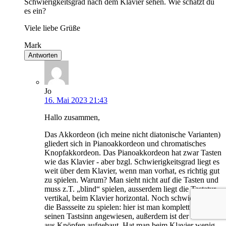
Schwierigkeitsgrad nach dem Klavier sehen. Wie schätzt du
es ein?
Viele liebe Grüße
Mark
Antworten
Jo
16. Mai 2023 21:43
Hallo zusammen,
Das Akkordeon (ich meine nicht diatonische Varianten)
gliedert sich in Pianoakkordeon und chromatisches
Knopfakkordeon. Das Pianoakkordeon hat zwar Tasten
wie das Klavier - aber bzgl. Schwierigkeitsgrad liegt es
weit über dem Klavier, wenn man vorhat, es richtig gut
zu spielen. Warum? Man sieht nicht auf die Tasten und
muss z.T. „blind“ spielen, ausserdem liegt die Tastatur
vertikal, beim Klavier horizontal. Noch schwieriger ist
die Bassseite zu spielen: hier ist man komplett auf
seinen Tastsinn angewiesen, außerdem ist der Bass nur
aus Knöpfen aufgebaut. Hat man beim Klavier wenig