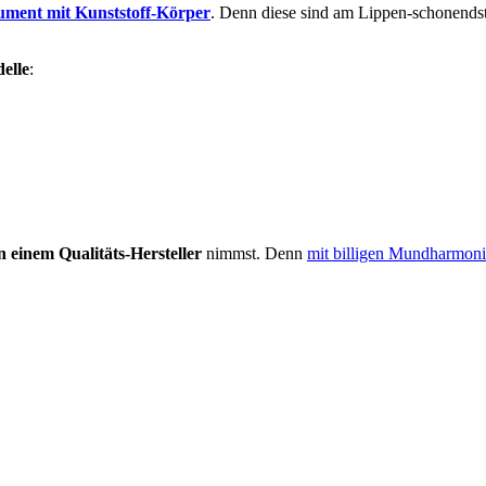
ument mit Kunststoff-Körper
. Denn diese sind am Lippen-schonendst
elle
:
n einem Qualitäts-Hersteller
nimmst. Denn
mit billigen Mundharmonik