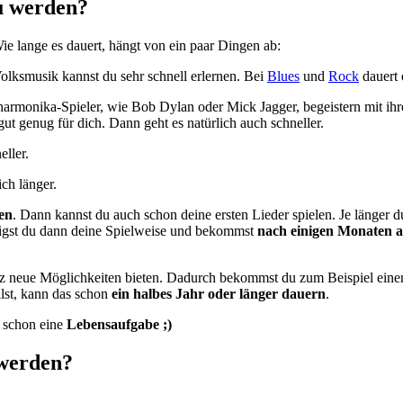
u werden?
Wie lange es dauert, hängt von ein paar Dingen ab:
lksmusik kannst du sehr schnell erlernen. Bei
Blues
und
Rock
dauert 
rmonika-Spieler, wie Bob Dylan oder Mick Jagger, begeistern mit ihrem
gut genug für dich. Dann geht es natürlich auch schneller.
ller.
ch länger.
gen
. Dann kannst du auch schon deine ersten Lieder spielen. Je länger d
stigst du dann deine Spielweise und bekommst
nach einigen Monaten a
anz neue Möglichkeiten bieten. Dadurch bekommst du zum Beispiel ein
llst, kann das schon
ein halbes Jahr oder länger dauern
.
t schon eine
Lebensaufgabe ;)
 werden?