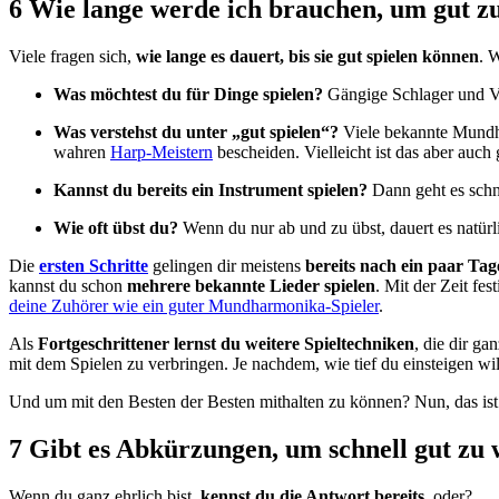
6 Wie lange werde ich brauchen, um gut z
Viele fragen sich,
wie lange es dauert, bis sie gut spielen können
. 
Was möchtest du für Dinge spielen?
Gängige Schlager und Vo
Was verstehst du unter „gut spielen“?
Viele bekannte Mundha
wahren
Harp-Meistern
bescheiden. Vielleicht ist das aber auch 
Kannst du bereits ein Instrument spielen?
Dann geht es schne
Wie oft übst du?
Wenn du nur ab und zu übst, dauert es natürli
Die
ersten Schritte
gelingen dir meistens
bereits nach ein paar Ta
kannst du schon
mehrere bekannte Lieder spielen
. Mit der Zeit fe
deine Zuhörer wie ein guter Mundharmonika-Spieler
.
Als
Fortgeschrittener lernst du weitere Spieltechniken
, die dir g
mit dem Spielen zu verbringen. Je nachdem, wie tief du einsteigen wi
Und um mit den Besten der Besten mithalten zu können? Nun, das is
7 Gibt es Abkürzungen, um schnell gut zu
Wenn du ganz ehrlich bist,
kennst du die Antwort bereits
, oder?