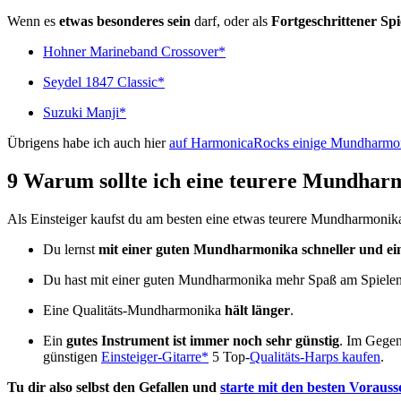
Wenn es
etwas besonderes sein
darf, oder als
Fortgeschrittener Spi
Hohner Marineband Crossover*
Seydel 1847 Classic*
Suzuki Manji*
Übrigens habe ich auch hier
auf HarmonicaRocks einige Mundharmon
9 Warum sollte ich eine teurere Mundharm
Als Einsteiger kaufst du am besten eine etwas teurere Mundharmonik
Du lernst
mit einer guten Mundharmonika schneller und ei
Du hast mit einer guten Mundharmonika mehr Spaß am Spiele
Eine Qualitäts-Mundharmonika
hält länger
.
Ein
gutes Instrument ist immer noch sehr günstig
. Im Gegen
günstigen
Einsteiger-Gitarre*
5 Top-
Qualitäts-Harps kaufen
.
Tu dir also selbst den Gefallen und
starte mit den besten Voraus