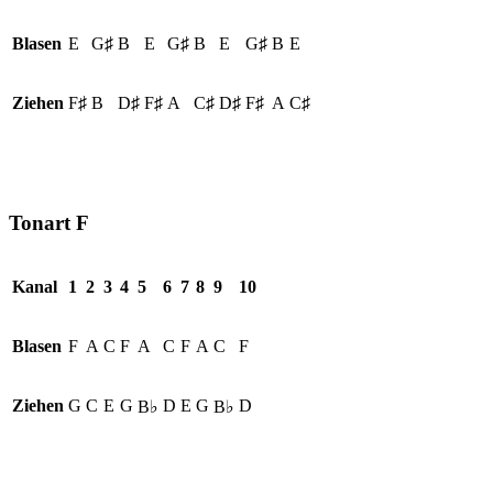
Blasen
E
G♯
B
E
G♯
B
E
G♯
B
E
Ziehen
F♯
B
D♯
F♯
A
C♯
D♯
F♯
A
C♯
Tonart F
Kanal
1
2
3
4
5
6
7
8
9
10
Blasen
F
A
C
F
A
C
F
A
C
F
Ziehen
G
C
E
G
D
E
G
D
B♭
B♭