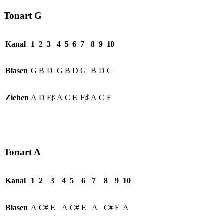
Tonart G
Kanal
1
2
3
4
5
6
7
8
9
10
Blasen
G
B
D
G
B
D
G
B
D
G
Ziehen
A
D
F♯
A
C
E
F♯
A
C
E
Tonart A
Kanal
1
2
3
4
5
6
7
8
9
10
Blasen
A
C#
E
A
C#
E
A
C#
E
A