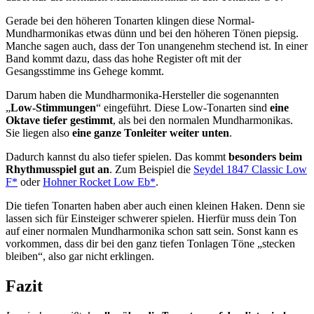
Gerade bei den höheren Tonarten klingen diese Normal-
Mundharmonikas etwas dünn und bei den höheren Tönen piepsig.
Manche sagen auch, dass der Ton unangenehm stechend ist. In einer
Band kommt dazu, dass das hohe Register oft mit der
Gesangsstimme ins Gehege kommt.
Darum haben die Mundharmonika-Hersteller die sogenannten
„
Low-Stimmungen
“ eingeführt. Diese Low-Tonarten sind
eine
Oktave tiefer gestimmt
, als bei den normalen Mundharmonikas.
Sie liegen also
eine ganze Tonleiter weiter unten
.
Dadurch kannst du also tiefer spielen. Das kommt
besonders beim
Rhythmusspiel gut an
. Zum Beispiel die
Seydel 1847 Classic Low
F*
oder
Hohner Rocket Low Eb*
.
Die tiefen Tonarten haben aber auch einen kleinen Haken. Denn sie
lassen sich für Einsteiger schwerer spielen. Hierfür muss dein Ton
auf einer normalen Mundharmonika schon satt sein. Sonst kann es
vorkommen, dass dir bei den ganz tiefen Tonlagen Töne „stecken
bleiben“, also gar nicht erklingen.
Fazit