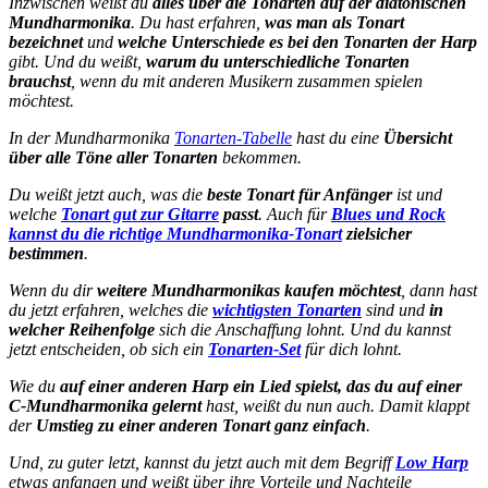
Inzwischen weißt du
alles über die Tonarten auf der diatonischen
Mundharmonika
. Du hast erfahren,
was man als Tonart
bezeichnet
und
welche Unterschiede es bei den Tonarten der Harp
gibt. Und du weißt,
warum du unterschiedliche Tonarten
brauchst
, wenn du mit anderen Musikern zusammen spielen
möchtest.
In der Mundharmonika
Tonarten-Tabelle
hast du eine
Übersicht
über alle Töne aller Tonarten
bekommen.
Du weißt jetzt auch, was die
beste Tonart für Anfänger
ist und
welche
Tonart gut zur Gitarre
passt
. Auch für
Blues und Rock
kannst du die richtige Mundharmonika-Tonart
zielsicher
bestimmen
.
Wenn du dir
weitere Mundharmonikas kaufen möchtest
, dann hast
du jetzt erfahren, welches die
wichtigsten Tonarten
sind und
in
welcher Reihenfolge
sich die Anschaffung lohnt. Und du kannst
jetzt entscheiden, ob sich ein
Tonarten-Set
für dich lohnt.
Wie du
auf einer anderen Harp ein Lied spielst, das du auf einer
C-Mundharmonika gelernt
hast, weißt du nun auch. Damit klappt
der
Umstieg zu einer anderen Tonart ganz einfach
.
Und, zu guter letzt, kannst du jetzt auch mit dem Begriff
Low Harp
etwas anfangen und weißt über ihre Vorteile und Nachteile