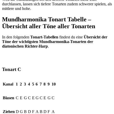
durchlassen, lassen sich tiefere Tonarten zudem schwerer spielen, als
mittlere und hohe.
Mundharmonika Tonart Tabelle –
Übersicht aller Töne aller Tonarten
In den folgenden
Tonart-Tabellen
findest du eine
Übersicht der
Töne der wichtigsten Mundharmonika-Tonarten der
diatonischen Richter-Harp
.
Tonart C
Kanal
1
2
3
4
5
6
7
8
9
10
Blasen
C
E
G
C
E
G
C
E
G
C
Ziehen
D
G
B
D
F
A
B
D
F
A