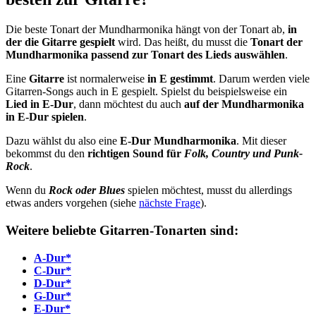
Die beste Tonart der Mundharmonika hängt von der Tonart ab,
in
der die Gitarre gespielt
wird. Das heißt, du musst die
Tonart der
Mundharmonika passend zur Tonart des Lieds auswählen
.
Eine
Gitarre
ist normalerweise
in E gestimmt
. Darum werden viele
Gitarren-Songs auch in E gespielt. Spielst du beispielsweise ein
Lied in E-Dur
, dann möchtest du auch
auf der Mundharmonika
in E-Dur spielen
.
Dazu wählst du also eine
E-Dur Mundharmonika
. Mit dieser
bekommst du den
richtigen Sound für
Folk, Country und Punk-
Rock
.
Wenn du
Rock oder Blues
spielen möchtest, musst du allerdings
etwas anders vorgehen (siehe
nächste Frage
).
Weitere beliebte Gitarren-Tonarten sind:
A-Dur*
C-Dur*
D-Dur*
G-Dur*
E-Dur*