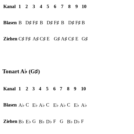
Kanal
1
2
3
4
5
6
7
8
9
10
Blasen
B
D♯
F♯
B
D♯
F♯
B
D♯
F♯
B
Ziehen
C♯
F♯
A♯
C♯
E
G♯
A♯
C♯
E
G♯
Tonart A♭ (G♯)
Kanal
1
2
3
4
5
6
7
8
9
10
Blasen
C
C
C
A♭
E♭
A♭
E♭
A♭
E♭
A♭
Ziehen
G
F
G
F
B♭
E♭
B♭
D♭
B♭
D♭