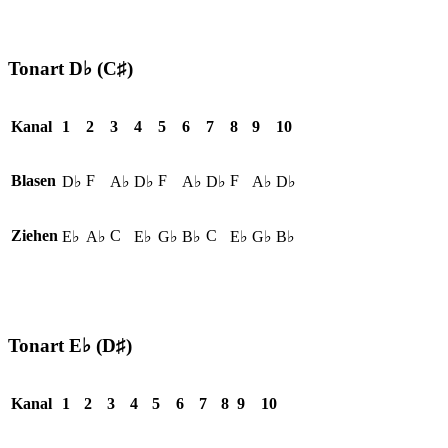
Tonart D♭ (C♯)
Kanal
1
2
3
4
5
6
7
8
9
10
Blasen
F
F
F
D♭
A♭
D♭
A♭
D♭
A♭
D♭
Ziehen
C
C
E♭
A♭
E♭
G♭
B♭
E♭
G♭
B♭
Tonart
E♭ (D♯)
Kanal
1
2
3
4
5
6
7
8
9
10