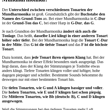
Der
Unterschied zwischen verschiedenen Tonarten der
Mundharmonika
ist groß. Grundsätzlich gibt der
Buchstabe den
Namen des Grund-Tons
an. Bei einer Mundharmonika in
C-Dur
ist der
Grund-Ton das C
, bei einer Harp in
G-Dur
,
das G
.
Je nach Grundton der Mundharmonika
ändert sich auch die
Tonlage
. Das heißt,
dasselbe Lied klingt in einer anderen Tonart
höher oder tiefer
. Bei der Mundharmonika liegt die
Tonart C-Dur
in der Mitte
. Das
G ist die tiefste Tonart
und das
F ist die höchste
Tonart
.
Dazu kommt, dass
jede Tonart ihren eigenen Klang
hat. Bei der
Mundharmonika ist dieser Effekt besonders stark ausgeprägt. Das
liegt daran, dass der Klang der Stimmzungen je Tonhöhe etwas
anders klingt. Tiefere Tonarten klingen voller und luftiger, hohe
dagegen piepsiger und schriller. Bestimmte Sounds bekommst du
deswegen nur mit einer bestimmten Tonart hin.
Die
tiefen Tonarten, wie G und A klingen bassiger und voller
.
Die
hohen Tonarten, wie E und F klingen fast schon piepsig
.
Die
Mittleren Tonarten, wie Bb (deutsch: B), C und D klingen
ausgewogen
.
Weil die Stimmzungen bei den tieferen Tonarten mehr Luft