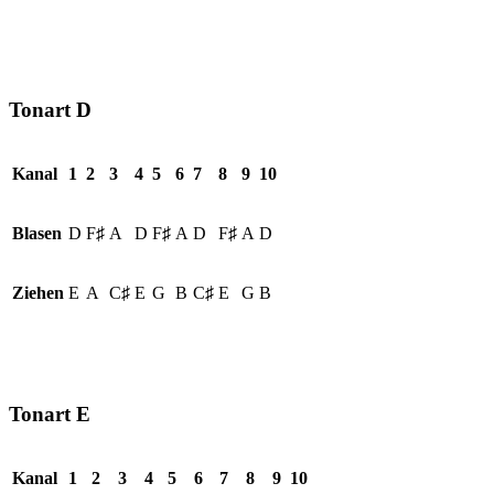
Tonart D
Kanal
1
2
3
4
5
6
7
8
9
10
Blasen
D
F♯
A
D
F♯
A
D
F♯
A
D
Ziehen
E
A
C♯
E
G
B
C♯
E
G
B
Tonart E
Kanal
1
2
3
4
5
6
7
8
9
10