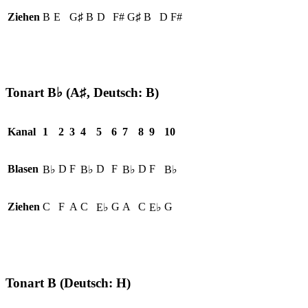
Ziehen
B
E
G♯
B
D
F#
G♯
B
D
F#
Tonart B♭ (A♯, Deutsch: B)
Kanal
1
2
3
4
5
6
7
8
9
10
Blasen
D
F
D
F
D
F
B♭
B♭
B♭
B♭
Ziehen
C
F
A
C
G
A
C
G
E♭
E♭
Tonart B (Deutsch: H)