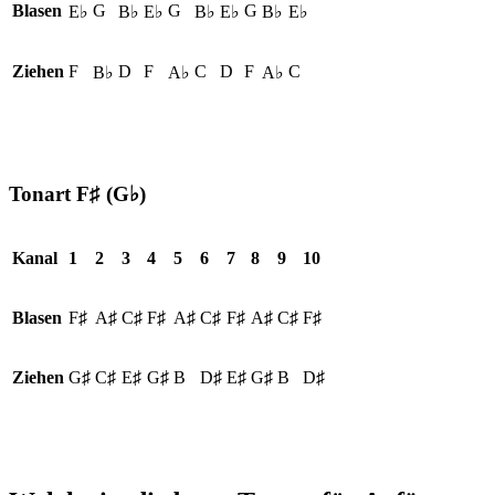
Blasen
G
G
G
E♭
B♭
E♭
B♭
E♭
B♭
E♭
Ziehen
F
D
F
C
D
F
C
B♭
A♭
A♭
Tonart F♯ (G♭)
Kanal
1
2
3
4
5
6
7
8
9
10
Blasen
F♯
A♯
C♯
F♯
A♯
C♯
F♯
A♯
C♯
F♯
Ziehen
G♯
C♯
E♯
G♯
B
D♯
E♯
G♯
B
D♯