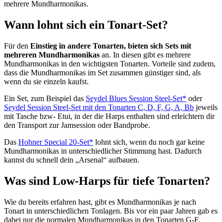
mehrere Mundharmonikas.
Wann lohnt sich ein Tonart-Set?
Für den
Einstieg in andere Tonarten, bieten sich Sets mit
mehreren Mundharmonikas
an. In diesen gibt es mehrere
Mundharmonikas in den wichtigsten Tonarten. Vorteile sind zudem,
dass die Mundharmonikas im Set zusammen günstiger sind, als
wenn du sie einzeln kaufst.
Ein Set, zum Beispiel das
Seydel Blues Session Steel-Set*
oder
Seydel Session Steel-Set mit den Tonarten C, D, F, G, A, Bb
jeweils
mit Tasche bzw- Etui, in der die Harps enthalten sind erleichtern dir
den Transport zur Jamsession oder Bandprobe.
Das
Hohner Special 20-Set*
lohnt sich, wenn du noch gar keine
Mundharmonikas in unterschiedlicher Stimmung hast. Dadurch
kannst du schnell dein „Arsenal“ aufbauen.
Was sind Low-Harps für tiefe Tonarten?
Wie du bereits erfahren hast, gibt es Mundharmonikas je nach
Tonart in unterschiedlichen Tonlagen. Bis vor ein paar Jahren gab es
dabei nur die normalen Mundharmonikas in den Tonarten G-F.