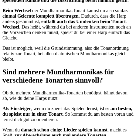
spielenden Kanäle und die Blasrichtung bleibt nämlich gleich
.
Beim Wechse
l der Mundharmonika-Tonart kannst du also so
das
einmal Gelernte komplett übertragen
. Dadurch, dass die Harp
anders gestimmt ist,
entfällt auch das Umdenken beim Tonart-
Wechsel
. Das heißt, während du bei anderen Instrumenten noch an
die Vorzeichen denken musst, spielst du bei einer Harp einfach das
Gleiche.
Das ist möglich, weil die Grundstimmung, also die Tonanordnung
relativ zur Tonart, bei allen diatonischen Mundharmonikas gleich
bleibt.
Sind mehrere Mundharmonikas für
verschiedene Tonarten sinnvoll?
Ob du mehrere Mundharmonika-Tonarten benötigst, hängt davon
ab, wie du deine Harps nutzt.
Als Einsteiger
, wenn du zuerst das Spielen lernst,
ist es am besten,
du spielst nur in einer Tonart
. So kommst du am besten voran und
lernst dich gut zu orientieren.
Wenn du
danach schon einige Lieder spielen kannst
, macht es
Spaß,
zur Abwechslung auch mal andere Tonarten